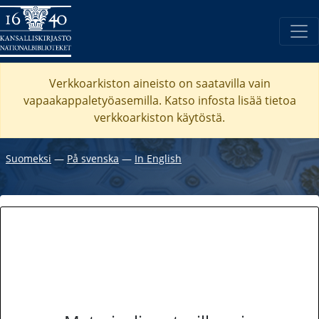
Verkkoarkiston aineisto on saatavilla vain
vapaakappaletyöasemilla. Katso
infosta
lisää tietoa
verkkoarkiston käytöstä.
Suomeksi
―
På svenska
―
In English