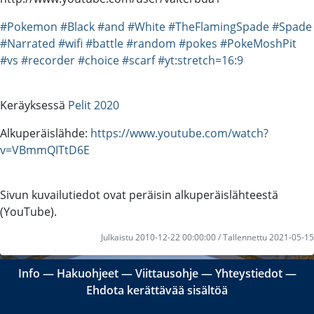
#Pokemon
#Black
#and
#White
#TheFlamingSpade
#Spade
#Narrated
#wifi
#battle
#random
#pokes
#PokeMoshPit
#vs
#recorder
#choice
#scarf
#yt:stretch=16:9
Keräyksessä
Pelit 2020
Alkuperäislähde:
https://www.youtube.com/watch?
v=VBmmQITtD6E
Sivun kuvailutiedot ovat peräisin alkuperäislähteestä
(YouTube).
Julkaistu 2010-12-22 00:00:00 / Tallennettu 2021-05-15
Info
―
Hakuohjeet
―
Viittausohje
―
Yhteystiedot
―
Ehdota kerättävää sisältöä