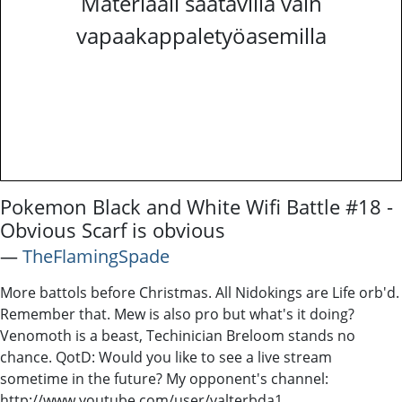
Materiaali saatavilla vain
vapaakappaletyöasemilla
Pokemon Black and White Wifi Battle #18 -
Obvious Scarf is obvious
―
TheFlamingSpade
More battols before Christmas. All Nidokings are Life orb'd.
Remember that. Mew is also pro but what's it doing?
Venomoth is a beast, Techinician Breloom stands no
chance. QotD: Would you like to see a live stream
sometime in the future? My opponent's channel:
http://www.youtube.com/user/valterbda1