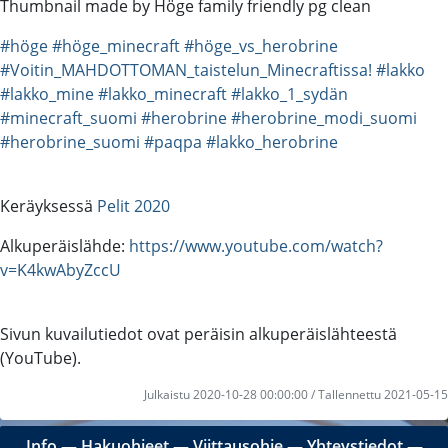
Thumbnail made by Höge family friendly pg clean
#höge
#höge_minecraft
#höge_vs_herobrine
#Voitin_MAHDOTTOMAN_taistelun_Minecraftissa!
#lakko
#lakko_mine
#lakko_minecraft
#lakko_1_sydän
#minecraft_suomi
#herobrine
#herobrine_modi_suomi
#herobrine_suomi
#paqpa
#lakko_herobrine
Keräyksessä
Pelit 2020
Alkuperäislähde:
https://www.youtube.com/watch?
v=K4kwAbyZccU
Sivun kuvailutiedot ovat peräisin alkuperäislähteestä
(YouTube).
Julkaistu 2020-10-28 00:00:00 / Tallennettu 2021-05-15
Info
―
Hakuohjeet
―
Viittausohje
―
Yhteystiedot
―