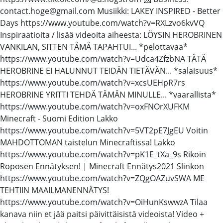
contact.hoge@gmail.com Musiikki: LAKEY INSPIRED - Better
Days https://www.youtube.com/watch?v=RXLzvo6kvVQ
Inspiraatioita / lisää videoita aiheesta: LÖYSIN HEROBRINEN
VANKILAN, SITTEN TÄMÄ TAPAHTUI... *pelottavaa*
https://www.youtube.com/watch?v=Udca4ZfzbNA TÄTÄ
HEROBRINE EI HALUNNUT TEIDÄN TIETÄVÄN... *salaisuus*
https://www.youtube.com/watch?v=xcsUEHpR7rs
HEROBRINE YRITTI TEHDÄ TÄMÄN MINULLE... *vaarallista*
https://www.youtube.com/watch?v=oxFNOrXUFKM
Minecraft - Suomi Edition Lakko
https://www.youtube.com/watch?v=5VT2pE7JgEU Voitin
MAHDOTTOMAN taistelun Minecraftissa! Lakko
https://www.youtube.com/watch?v=pK1E_tXa_9s Rikoin
Roposen Ennätyksen! | Minecraft Ennätys2021 Slinkon
https://www.youtube.com/watch?v=ZQgOAZuvSWA ME
TEHTIIN MAAILMANENNÄTYS!
https://www.youtube.com/watch?v=OiHunKswwzA Tilaa
kanava niin et jää paitsi päivittäisistä videoista! Video +