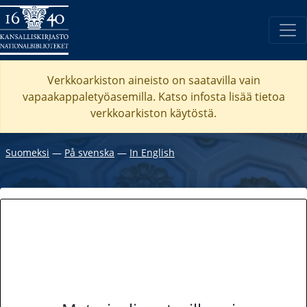
Verkkoarkiston aineisto on saatavilla vain
vapaakappaletyöasemilla. Katso
infosta
lisää tietoa
verkkoarkiston käytöstä.
Suomeksi
―
På svenska
―
In English