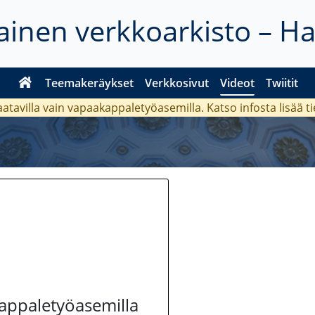
inen verkkoarkisto – H
Teemakeräykset
Verkkosivut
Videot
Twiitit
aatavilla vain vapaakappaletyöasemilla. Katso
infosta
lisää t
kappaletyöasemilla