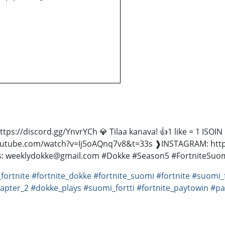
tps://discord.gg/YnvrYCh 💎 Tilaa kanava! 👍1 like = 1 ISOIN L
youtube.com/watch?v=Ij5oAQnq7v8&t=33s ❱INSTAGRAM: http
ns: weeklydokke@gmail.com #Dokke #Season5 #FortniteSuo
fortnite
#fortnite_dokke
#fortnite_suomi
#fortnite
#suomi_f
apter_2
#dokke_plays
#suomi_fortti
#fortnite_paytowin
#pa