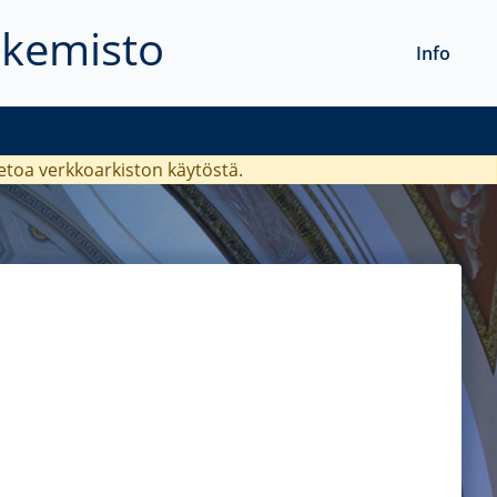
akemisto
Info
ietoa verkkoarkiston käytöstä.