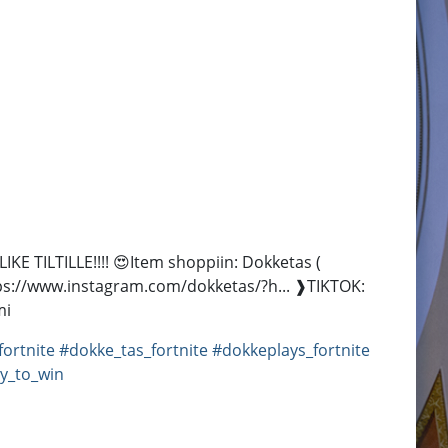
IKE TILTILLE!!!! 😍Item shoppiin: Dokketas (
s://www.instagram.com/dokketas/?h... ❱TIKTOK:
mi
ortnite
#dokke_tas_fortnite
#dokkeplays_fortnite
y_to_win