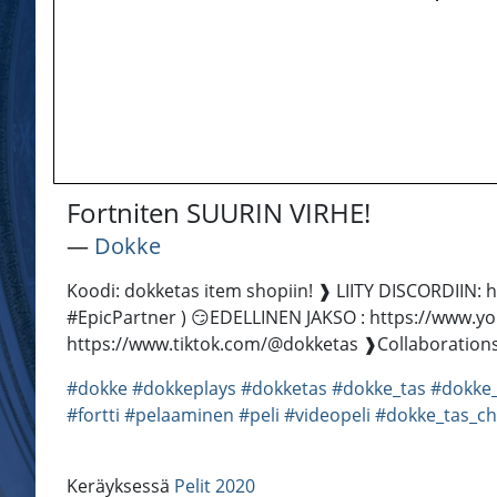
Fortniten SUURIN VIRHE!
―
Dokke
Koodi: dokketas item shopiin! ❱ LIITY DISCORDIIN: ht
#EpicPartner ) 😏EDELLINEN JAKSO : https://www.
https://www.tiktok.com/@dokketas ❱Collaboratio
#dokke
#dokkeplays
#dokketas
#dokke_tas
#dokke_
#fortti
#pelaaminen
#peli
#videopeli
#dokke_tas_ch
Keräyksessä
Pelit 2020