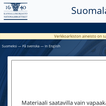
Suomala
Verkkoarkiston aineisto on s
Suomeksi
―
På svenska
―
In English
Materiaali saatavilla vain vapaa