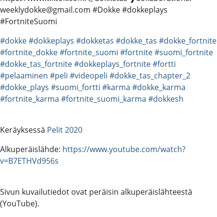
weeklydokke@gmail.com #Dokke #dokkeplays
#FortniteSuomi
#dokke
#dokkeplays
#dokketas
#dokke_tas
#dokke_fortnite
#fortnite_dokke
#fortnite_suomi
#fortnite
#suomi_fortnite
#dokke_tas_fortnite
#dokkeplays_fortnite
#fortti
#pelaaminen
#peli
#videopeli
#dokke_tas_chapter_2
#dokke_plays
#suomi_fortti
#karma
#dokke_karma
#fortnite_karma
#fortnite_suomi_karma
#dokkesh
Keräyksessä
Pelit 2020
Alkuperäislähde:
https://www.youtube.com/watch?
v=B7ETHVd956s
Sivun kuvailutiedot ovat peräisin alkuperäislähteestä
(YouTube).