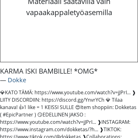
Materiaali saatavilla vain
vapaakappaletyöasemilla
KARMA ISKI BAMBILLE! *OMG*
―
Dokke
💎KATO TÄMÄ: https://www.youtube.com/watch?v=jJPrI... ❱
LIITY DISCORDIIN: https://discord.gg/YnvrYCh 💎 Tilaa
kanava! 👍1 like = 1 KEISSI SULLE 😍Item shoppiin: Dokketas
( #EpicPartner ) 😏EDELLINEN JAKSO :
https://www.youtube.com/watch?v=jJPrI... ❱INSTAGRAM:
https://www.instagram.com/dokketas/?h... ❱TIKTOK:
https://www.tiktok.com/@dokketas ❱Collaborations: