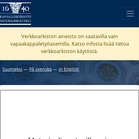
Verkkoarkiston aineisto on saatavilla vain
vapaakappaletyöasemilla. Katso
infosta
lisää tietoa
verkkoarkiston käytöstä.
Suomeksi
―
På svenska
―
In English