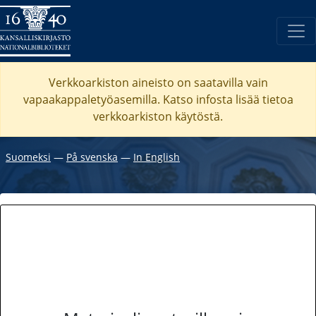
Verkkoarkiston aineisto on saatavilla vain
vapaakappaletyöasemilla. Katso
infosta
lisää tietoa
verkkoarkiston käytöstä.
Suomeksi
―
På svenska
―
In English