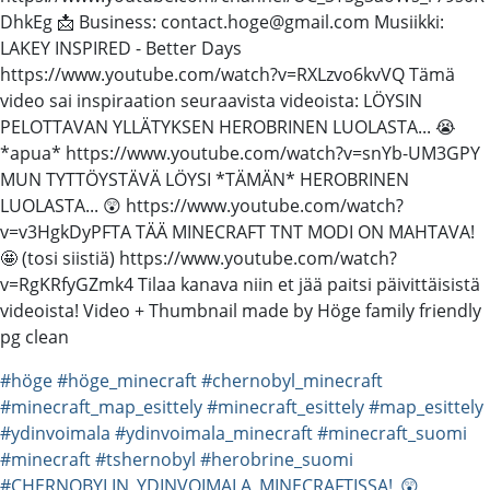
DhkEg 📩 Business: contact.hoge@gmail.com Musiikki:
LAKEY INSPIRED - Better Days
https://www.youtube.com/watch?v=RXLzvo6kvVQ Tämä
video sai inspiraation seuraavista videoista: LÖYSIN
PELOTTAVAN YLLÄTYKSEN HEROBRINEN LUOLASTA... 😭
*apua* https://www.youtube.com/watch?v=snYb-UM3GPY
MUN TYTTÖYSTÄVÄ LÖYSI *TÄMÄN* HEROBRINEN
LUOLASTA... 😲 https://www.youtube.com/watch?
v=v3HgkDyPFTA TÄÄ MINECRAFT TNT MODI ON MAHTAVA!
🤩 (tosi siistiä) https://www.youtube.com/watch?
v=RgKRfyGZmk4 Tilaa kanava niin et jää paitsi päivittäisistä
videoista! Video + Thumbnail made by Höge family friendly
pg clean
#höge
#höge_minecraft
#chernobyl_minecraft
#minecraft_map_esittely
#minecraft_esittely
#map_esittely
#ydinvoimala
#ydinvoimala_minecraft
#minecraft_suomi
#minecraft
#tshernobyl
#herobrine_suomi
#CHERNOBYLIN_YDINVOIMALA_MINECRAFTISSA!_😲