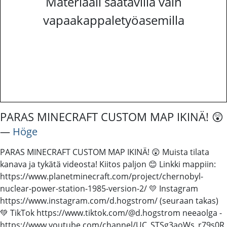
Materiaali saatavilla vain
vapaakappaletyöasemilla
PARAS MINECRAFT CUSTOM MAP IKINÄ! 😲
―
Höge
PARAS MINECRAFT CUSTOM MAP IKINÄ! 😲 Muista tilata
kanava ja tykätä videosta! Kiitos paljon 😊 Linkki mappiin:
https://www.planetminecraft.com/project/chernobyl-
nuclear-power-station-1985-version-2/ 💛 Instagram
https://www.instagram.com/d.hogstrom/ (seuraan takas)
💚 TikTok https://www.tiktok.com/@d.hogstrom neeaolga -
https://www.youtube.com/channel/UC_STSg3aoWs_r79s0R