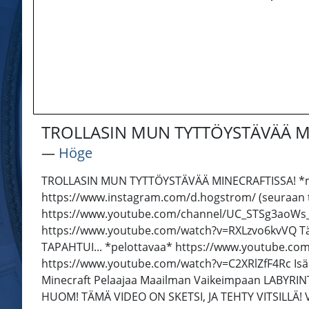
TROLLASIN MUN TYTTÖYSTÄVÄÄ MIN
―
Höge
TROLLASIN MUN TYTTÖYSTÄVÄÄ MINECRAFTISSA! *melkei
https://www.instagram.com/d.hogstrom/ (seuraan t
https://www.youtube.com/channel/UC_STSg3aoWs_r7
https://www.youtube.com/watch?v=RXLzvo6kvVQ Täm
TAPAHTUI... *pelottavaa* https://www.youtube.co
https://www.youtube.com/watch?v=C2XRlZfF4Rc Isä 
Minecraft Pelaajaa Maailman Vaikeimpaan LABYRINTTI
HUOM! TÄMÄ VIDEO ON SKETSI, JA TEHTY VITSILLÄ! V