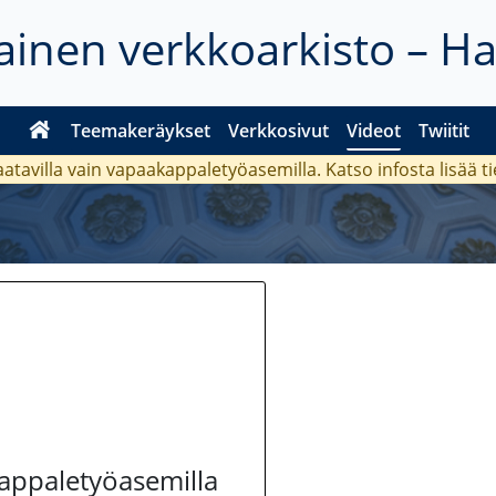
inen verkkoarkisto – H
Teemakeräykset
Verkkosivut
Videot
Twiitit
aatavilla vain vapaakappaletyöasemilla. Katso
infosta
lisää t
kappaletyöasemilla