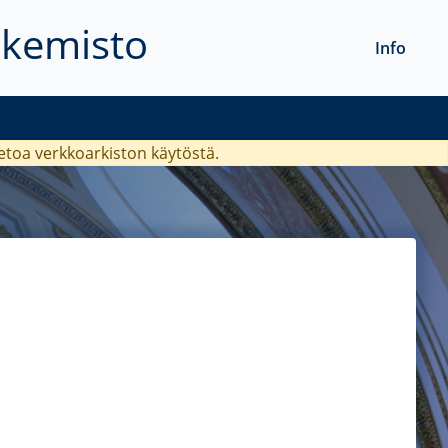
akemisto
Info
ietoa verkkoarkiston käytöstä.