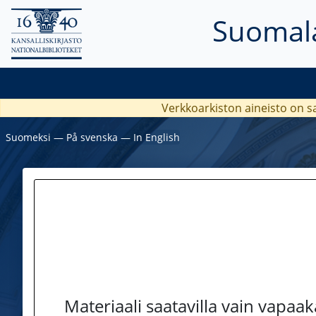
Suomala
Verkkoarkiston aineisto on s
Suomeksi
―
På svenska
―
In English
Materiaali saatavilla vain vapaa