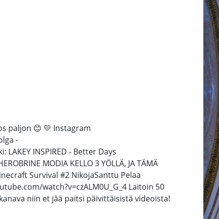
s paljon 😊 💛 Instagram
lga -
: LAKEY INSPIRED - Better Days
N HEROBRINE MODIA KELLO 3 YÖLLÄ, JA TÄMÄ
craft Survival #2 NikojaSanttu Pelaa
.youtube.com/watch?v=czALM0U_G_4 Laitoin 50
a niin et jää paitsi päivittäisistä videoista!