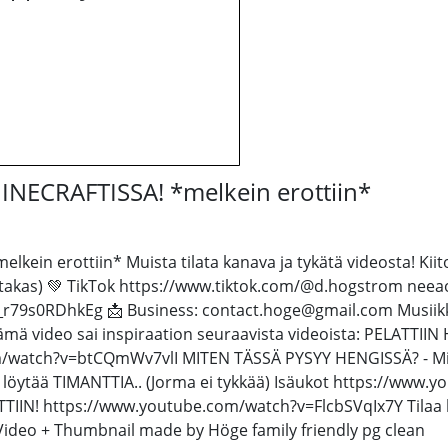
ECRAFTISSA! *melkein erottiin*
n erottiin* Muista tilata kanava ja tykätä videosta! Kiito
akas) 💚 TikTok https://www.tiktok.com/@d.hogstrom neeao
9s0RDhkEg 📩 Business: contact.hoge@gmail.com Musiikki
ä video sai inspiraation seuraavista videoista: PELATTII
m/watch?v=btCQmWv7vlI MITEN TÄSSÄ PYSYY HENGISSÄ? - Mine
löytää TIMANTTIA.. (Jorma ei tykkää) Isäukot https://www
IN! https://www.youtube.com/watch?v=FlcbSVqIx7Y Tilaa kanav
ideo + Thumbnail made by Höge family friendly pg clean