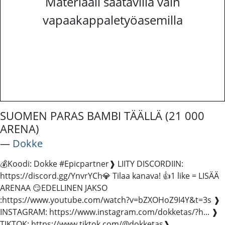
Materiaali saatavilla vain
vapaakappaletyöasemilla
SUOMEN PARAS BAMBI TÄÄLLÄ (21 000
ARENA)
―
Dokke
💰Koodi: Dokke #Epicpartner​ ❱ LIITY DISCORDIIN:
https://discord.gg/YnvrYCh​ 💎 Tilaa kanava! 👍1 like = LISÄÄ
ARENAA 😏EDELLINEN JAKSO
:https://www.youtube.com/watch?v=bZXOHoZ9I4Y&t=3s ❱
INSTAGRAM: https://www.instagram.com/dokketas/?h​... ❱
TIKTOK: https://www.tiktok.com/@dokketas​ ❱