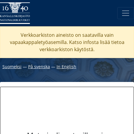
Verkkoarkiston aineisto on saatavilla vain
vapaakappaletyöasemilla. Katso
infosta
lisää tietoa
verkkoarkiston käytöstä.
Suomeksi
―
På svenska
―
In English