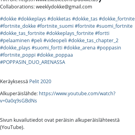
Collaborations: weeklydokke@gmail.com
#dokke
#dokkeplays
#dokketas
#dokke_tas
#dokke_fortnite
#fortnite_dokke
#fortnite_suomi
#fortnite
#suomi_fortnite
#dokke_tas_fortnite
#dokkeplays_fortnite
#fortti
#pelaaminen
#peli
#videopeli
#dokke_tas_chapter_2
#dokke_plays
#suomi_fortti
#dokke_arena
#poppasin
#fortnite_poppi
#dokke_poppaa
#POPPASIN_DUO_ARENASSA
Keräyksessä
Pelit 2020
Alkuperäislähde:
https://www.youtube.com/watch?
v=0a0q9sGBdNs
Sivun kuvailutiedot ovat peräisin alkuperäislähteestä
(YouTube).