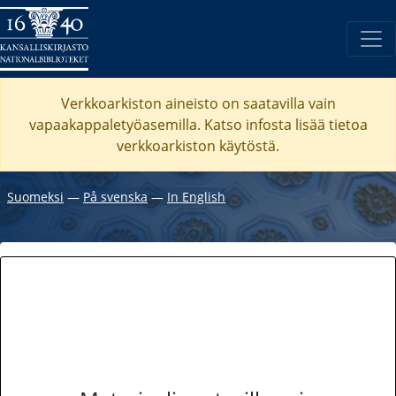
Verkkoarkiston aineisto on saatavilla vain
vapaakappaletyöasemilla. Katso
infosta
lisää tietoa
verkkoarkiston käytöstä.
Suomeksi
―
På svenska
―
In English