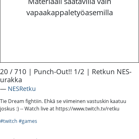
Materiaali saatavilla vain
vapaakappaletyöasemilla
20 / 710 | Punch-Out!! 1/2 | Retkun NES-
urakka
―
NESRetku
Tie Dream fightiin. Ehkä se viimeinen vastuskin kaatuu
joskus :) -- Watch live at https://www.twitch.tv/retku
#twitch
#games