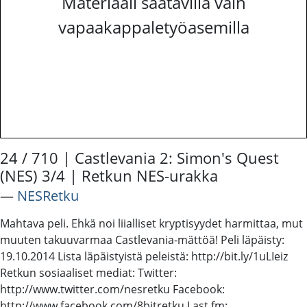
Materiaali saatavilla vain
vapaakappaletyöasemilla
24 / 710 | Castlevania 2: Simon's Quest
(NES) 3/4 | Retkun NES-urakka
―
NESRetku
Mahtava peli. Ehkä noi liialliset kryptisyydet harmittaa, mut
muuten takuuvarmaa Castlevania-mättöä! Peli läpäisty:
19.10.2014 Lista läpäistyistä peleistä: http://bit.ly/1uLIeiz
Retkun sosiaaliset mediat: Twitter:
http://www.twitter.com/nesretku Facebook:
http://www.facebook.com/8bitretku Last.fm: