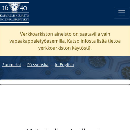
Verkkoarkiston aineisto on saatavilla vain
vapaakappaletyöasemilla. Katso
infosta
lisää tietoa
verkkoarkiston käytöstä.
Suomeksi
―
På svenska
―
In English