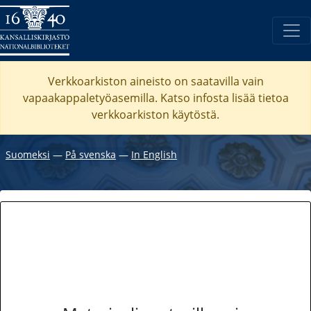
Verkkoarkiston aineisto on saatavilla vain
vapaakappaletyöasemilla. Katso
infosta
lisää tietoa
verkkoarkiston käytöstä.
Suomeksi
―
På svenska
―
In English