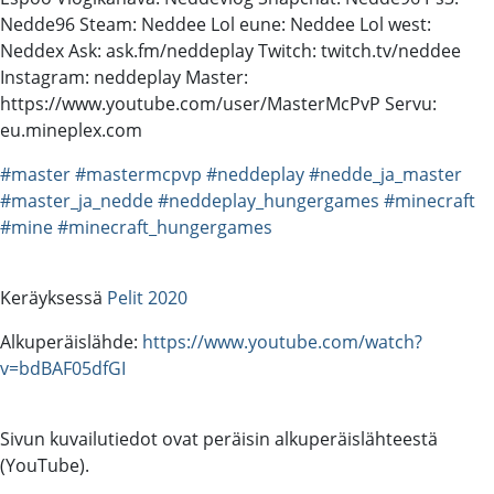
Nedde96 Steam: Neddee Lol eune: Neddee Lol west:
Neddex Ask: ask.fm/neddeplay Twitch: twitch.tv/neddee
Instagram: neddeplay Master:
https://www.youtube.com/user/MasterMcPvP Servu:
eu.mineplex.com
#master
#mastermcpvp
#neddeplay
#nedde_ja_master
#master_ja_nedde
#neddeplay_hungergames
#minecraft
#mine
#minecraft_hungergames
Keräyksessä
Pelit 2020
Alkuperäislähde:
https://www.youtube.com/watch?
v=bdBAF05dfGI
Sivun kuvailutiedot ovat peräisin alkuperäislähteestä
(YouTube).