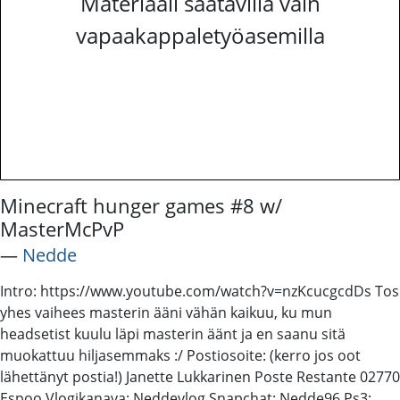
Materiaali saatavilla vain
vapaakappaletyöasemilla
Minecraft hunger games #8 w/
MasterMcPvP
―
Nedde
Intro: https://www.youtube.com/watch?v=nzKcucgcdDs Tos
yhes vaihees masterin ääni vähän kaikuu, ku mun
headsetist kuulu läpi masterin äänt ja en saanu sitä
muokattuu hiljasemmaks :/ Postiosoite: (kerro jos oot
lähettänyt postia!) Janette Lukkarinen Poste Restante 02770
Espoo Vlogikanava: Neddevlog Snapchat: Nedde96 Ps3: