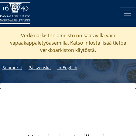
Verkkoarkiston aineisto on saatavilla vain
vapaakappaletyöasemilla. Katso
infosta
lisää tietoa
verkkoarkiston käytöstä.
Suomeksi
―
På svenska
―
In English