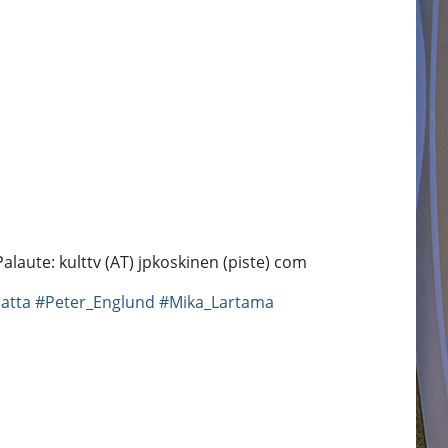
Palaute: kulttv (AT) jpkoskinen (piste) com
atta
#Peter_Englund
#Mika_Lartama