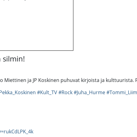
 silmin!
mo Miettinen ja JP Koskinen puhuvat kirjoista ja kulttuurista. 
Pekka_Koskinen
#Kult_TV
#Rock
#Juha_Hurme
#Tommi_Liim
v=rukCdLPK_4k