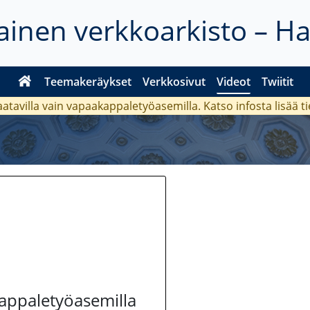
inen verkkoarkisto – H
Teemakeräykset
Verkkosivut
Videot
Twiitit
aatavilla vain vapaakappaletyöasemilla. Katso
infosta
lisää t
kappaletyöasemilla