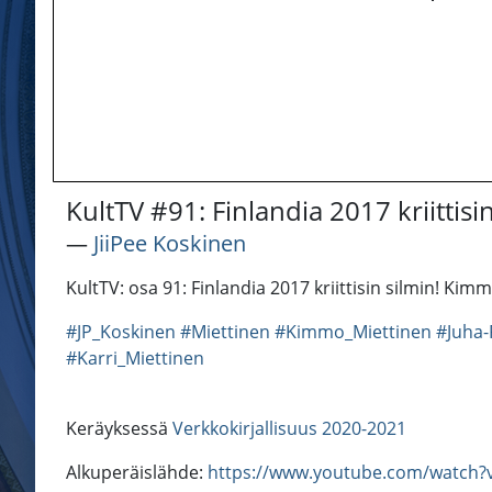
KultTV #91: Finlandia 2017 kriittisin
―
JiiPee Koskinen
KultTV: osa 91: Finlandia 2017 kriittisin silmin! Kim
#JP_Koskinen
#Miettinen
#Kimmo_Miettinen
#Juha-
#Karri_Miettinen
Keräyksessä
Verkkokirjallisuus 2020-2021
Alkuperäislähde:
https://www.youtube.com/watch?