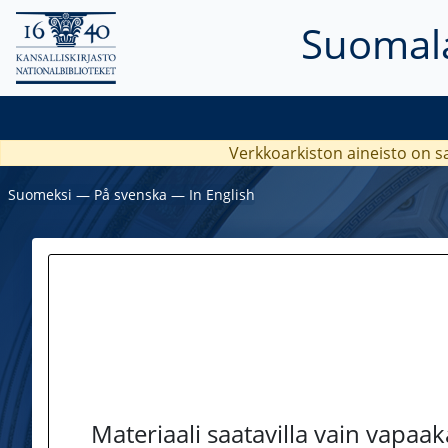
Suomala
Verkkoarkiston aineisto on s
Suomeksi
―
På svenska
―
In English
Materiaali saatavilla vain vapaa