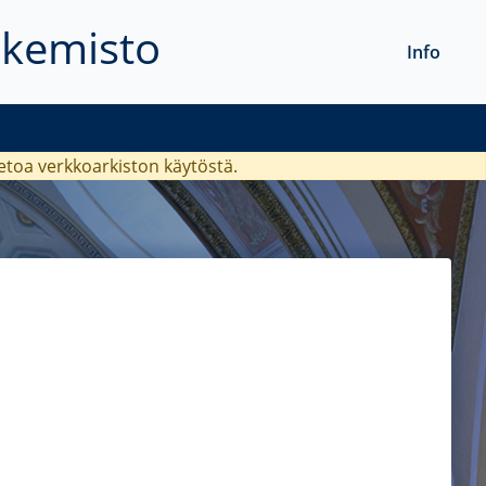
akemisto
Info
ietoa verkkoarkiston käytöstä.