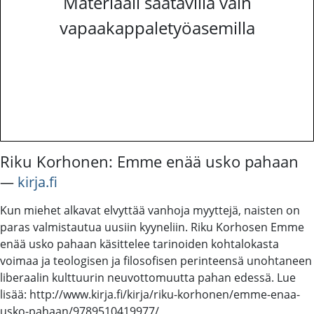
Materiaali saatavilla vain
vapaakappaletyöasemilla
Riku Korhonen: Emme enää usko pahaan
―
kirja.fi
Kun miehet alkavat elvyttää vanhoja myyttejä, naisten on
paras valmistautua uusiin kyyneliin. Riku Korhosen Emme
enää usko pahaan käsittelee tarinoiden kohtalokasta
voimaa ja teologisen ja filosofisen perinteensä unohtaneen
liberaalin kulttuurin neuvottomuutta pahan edessä. Lue
lisää: http://www.kirja.fi/kirja/riku-korhonen/emme-enaa-
usko-pahaan/9789510419977/