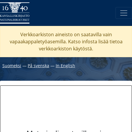
Verkkoarkiston aineisto on saatavilla vain
vapaakappaletyöasemilla. Katso
infosta
lisää tietoa
verkkoarkiston käytöstä.
Suomeksi
―
På svenska
―
In English