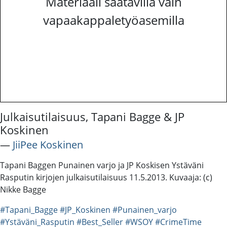
Materiaali saatavilla vain
vapaakappaletyöasemilla
Julkaisutilaisuus, Tapani Bagge & JP
Koskinen
―
JiiPee Koskinen
Tapani Baggen Punainen varjo ja JP Koskisen Ystäväni
Rasputin kirjojen julkaisutilaisuus 11.5.2013. Kuvaaja: (c)
Nikke Bagge
#Tapani_Bagge
#JP_Koskinen
#Punainen_varjo
#Ystäväni_Rasputin
#Best_Seller
#WSOY
#CrimeTime