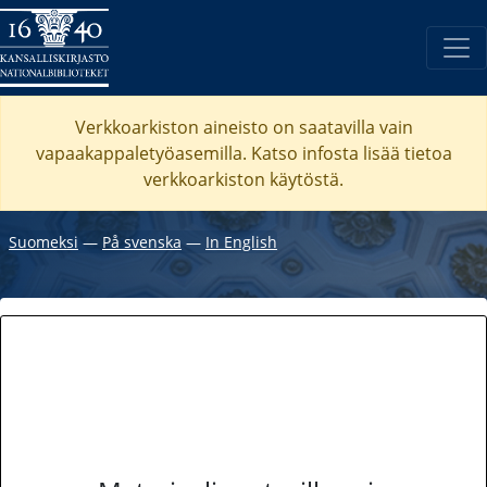
Verkkoarkiston aineisto on saatavilla vain
vapaakappaletyöasemilla. Katso
infosta
lisää tietoa
verkkoarkiston käytöstä.
Suomeksi
―
På svenska
―
In English