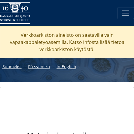
Verkkoarkiston aineisto on saatavilla vain
vapaakappaletyöasemilla. Katso
infosta
lisää tietoa
verkkoarkiston käytöstä.
Suomeksi
―
På svenska
―
In English