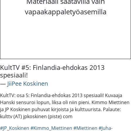
Materiaali saatavilla vain
vapaakappaletyöasemilla
KultTV #5: Finlandia-ehdokas 2013
spesiaali!
―
JiiPee Koskinen
KultTV: osa 5: Finlandia-ehdokas 2013 spesiaali! Kuvaaja
Hanski sensuroi lopun, liksa oli niin pieni. Kimmo Miettinen
ja JP Koskinen puhuvat kirjoista ja kulttuurista. Palaute:
kulttv (AT) jpkoskinen (piste) com
#JP_Koskinen
#Kimmo_Miettinen
#Miettinen
#Juha-