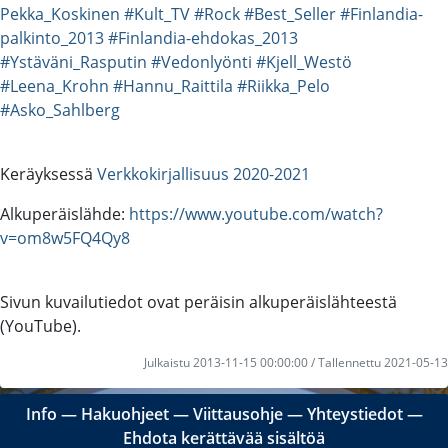
Pekka_Koskinen
#Kult_TV
#Rock
#Best_Seller
#Finlandia-
palkinto_2013
#Finlandia-ehdokas_2013
#Ystäväni_Rasputin
#Vedonlyönti
#Kjell_Westö
#Leena_Krohn
#Hannu_Raittila
#Riikka_Pelo
#Asko_Sahlberg
Keräyksessä
Verkkokirjallisuus 2020-2021
Alkuperäislähde:
https://www.youtube.com/watch?
v=om8w5FQ4Qy8
Sivun kuvailutiedot ovat peräisin alkuperäislähteestä
(YouTube).
Julkaistu 2013-11-15 00:00:00 / Tallennettu 2021-05-13
Info
―
Hakuohjeet
―
Viittausohje
―
Yhteystiedot
―
Ehdota kerättävää sisältöä