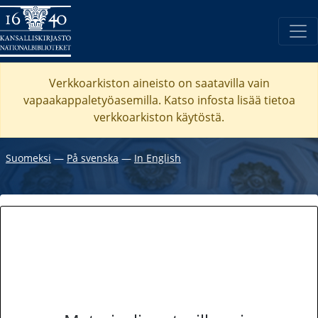
Verkkoarkiston aineisto on saatavilla vain
vapaakappaletyöasemilla. Katso
infosta
lisää tietoa
verkkoarkiston käytöstä.
Suomeksi
―
På svenska
―
In English