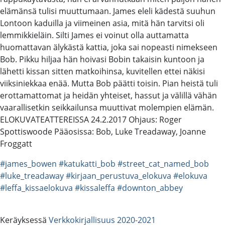
elämänsä tulisi muuttumaan. James eleli kädestä suuhun
Lontoon kaduilla ja viimeinen asia, mitä hän tarvitsi oli
lemmikkieläin. Silti James ei voinut olla auttamatta
huomattavan älykästä kattia, joka sai nopeasti nimekseen
Bob. Pikku hiljaa hän hoivasi Bobin takaisin kuntoon ja
lähetti kissan sitten matkoihinsa, kuvitellen ettei näkisi
viiksiniekkaa enää. Mutta Bob päätti toisin. Pian heistä tuli
erottamattomat ja heidän yhteiset, hassut ja välillä vähän
vaarallisetkin seikkailunsa muuttivat molempien elämän.
ELOKUVATEATTEREISSA 24.2.2017 Ohjaus: Roger
Spottiswoode Pääosissa: Bob, Luke Treadaway, Joanne
Froggatt
#james_bowen
#katukatti_bob
#street_cat_named_bob
#luke_treadaway
#kirjaan_perustuva_elokuva
#elokuva
#leffa_kissaelokuva
#kissaleffa
#downton_abbey
Keräyksessä
Verkkokirjallisuus 2020-2021