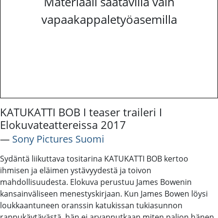
Materiaali saatavilla vain
vapaakappaletyöasemilla
KATUKATTI BOB I teaser traileri I
Elokuvateattereissa 2017
―
Sony Pictures Suomi
Sydäntä liikuttava tositarina KATUKATTI BOB kertoo
ihmisen ja eläimen ystävyydestä ja toivon
mahdollisuudesta. Elokuva perustuu James Bowenin
kansainväliseen menestyskirjaan. Kun James Bowen löysi
loukkaantuneen oranssin katukissan tukiasunnon
rappukäytävästä, hän ei arvannutkaan miten paljon hänen