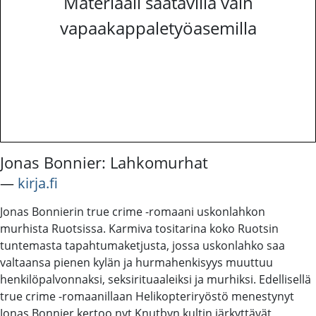
Materiaali saatavilla vain
vapaakappaletyöasemilla
Jonas Bonnier: Lahkomurhat
―
kirja.fi
Jonas Bonnierin true crime -romaani uskonlahkon
murhista Ruotsissa. Karmiva tositarina koko Ruotsin
tuntemasta tapahtumaketjusta, jossa uskonlahko saa
valtaansa pienen kylän ja hurmahenkisyys muuttuu
henkilöpalvonnaksi, seksirituaaleiksi ja murhiksi. Edellisellä
true crime -romaanillaan Helikopteriryöstö menestynyt
Jonas Bonnier kertoo nyt Knutbyn kultin järkyttävät