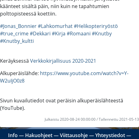
käänteet sisältä päin, niin kuin ne tapahtumien
polttopisteessä koettiin.
#Jonas_Bonnier
#Lahkomurhat
#Helikopteriryöstö
#true_crime
#Dekkari
#Kirja
#Romaani
#Knutby
#Knutby_kultti
Keräyksessä
Verkkokirjallisuus 2020-2021
Alkuperäislähde:
https://www.youtube.com/watch?v=Y-
W2uIjO0z8
Sivun kuvailutiedot ovat peräisin alkuperäislähteestä
(YouTube).
Julkaistu 2020-08-24 00:00:00 / Tallennettu 2021-05-13
Info
―
Hakuohjeet
―
Viittausohje
―
Yhteystiedot
―