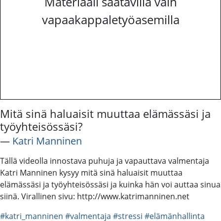
Materiaali saatavilla vain
vapaakappaletyöasemilla
Mitä sinä haluaisit muuttaa elämässäsi ja
työyhteisössäsi?
―
Katri Manninen
Tällä videolla innostava puhuja ja vapauttava valmentaja
Katri Manninen kysyy mitä sinä haluaisit muuttaa
elämässäsi ja työyhteisössäsi ja kuinka hän voi auttaa sinua
siinä. Virallinen sivu: http://www.katrimanninen.net
#katri_manninen
#valmentaja
#stressi
#elämänhallinta