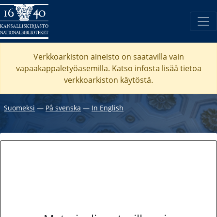
Verkkoarkiston aineisto on saatavilla vain
vapaakappaletyöasemilla. Katso
infosta
lisää tietoa
verkkoarkiston käytöstä.
Suomeksi
―
På svenska
―
In English