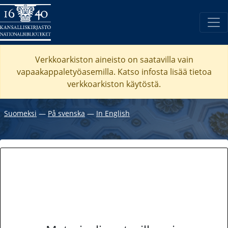
Verkkoarkiston aineisto on saatavilla vain
vapaakappaletyöasemilla. Katso
infosta
lisää tietoa
verkkoarkiston käytöstä.
Suomeksi
―
På svenska
―
In English