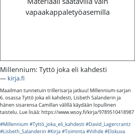
Materiaali saatavilla vain
vapaakappaletyöasemilla
Millennium: Tyttö joka eli kahdesti
―
kirja.fi
Maailman tunnetuin trillerisarja jatkuu! Millennium-sarjan
6. osassa Tyttö joka eli kahdesti, Lisbeth Salanderin ja
hänen sisarensa Camillan välillä käydään lopullinen
taistelu. Lue lisää: https://www.wsoy.fi/kirja/9789510418987
#Millennium
#Tyttö_joka_eli_kahdesti
#David_Lagercrantz
#Lisbeth_Salanderin
#Kirja
#Toiminta
#Viihde
#Elokuva