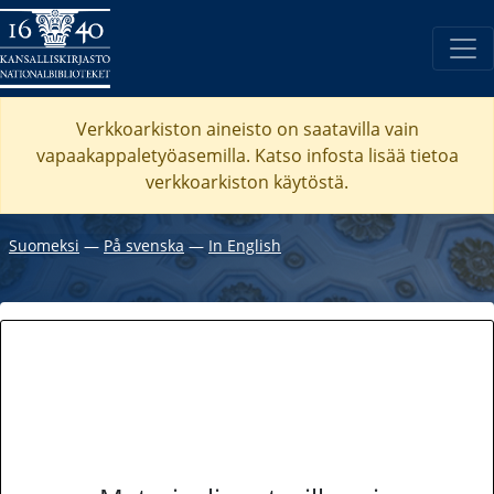
Verkkoarkiston aineisto on saatavilla vain
vapaakappaletyöasemilla. Katso
infosta
lisää tietoa
verkkoarkiston käytöstä.
Suomeksi
―
På svenska
―
In English