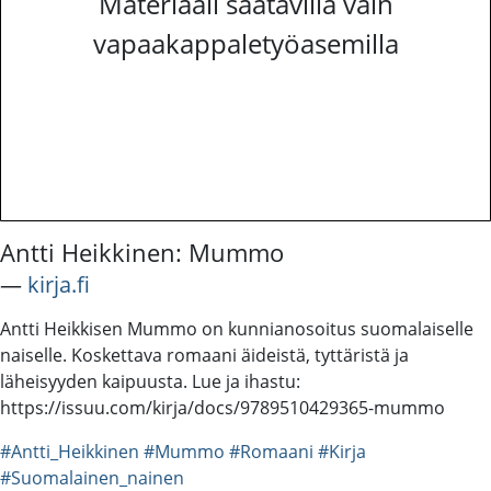
Materiaali saatavilla vain
vapaakappaletyöasemilla
Antti Heikkinen: Mummo
―
kirja.fi
Antti Heikkisen Mummo on kunnianosoitus suomalaiselle
naiselle. Koskettava romaani äideistä, tyttäristä ja
läheisyyden kaipuusta. Lue ja ihastu:
https://issuu.com/kirja/docs/9789510429365-mummo
#Antti_Heikkinen
#Mummo
#Romaani
#Kirja
#Suomalainen_nainen