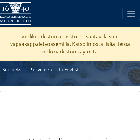
Verkkoarkiston aineisto on saatavilla vain
vapaakappaletyöasemilla. Katso
infosta
lisää tietoa
verkkoarkiston käytöstä.
Suomeksi
―
På svenska
―
In English