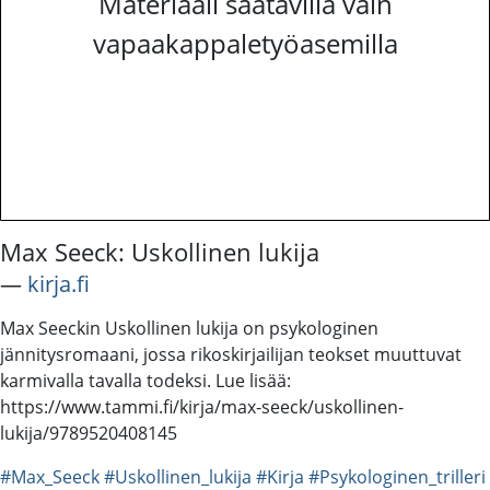
Materiaali saatavilla vain
vapaakappaletyöasemilla
Max Seeck: Uskollinen lukija
―
kirja.fi
Max Seeckin Uskollinen lukija on psykologinen
jännitysromaani, jossa rikoskirjailijan teokset muuttuvat
karmivalla tavalla todeksi. Lue lisää:
https://www.tammi.fi/kirja/max-seeck/uskollinen-
lukija/9789520408145
#Max_Seeck
#Uskollinen_lukija
#Kirja
#Psykologinen_trilleri