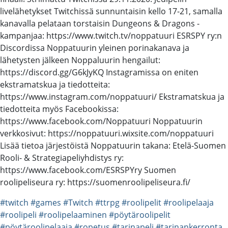
livelähetykset Twitchissä sunnuntaisin kello 17-21, samalla
kanavalla pelataan torstaisin Dungeons & Dragons -
kampanjaa: https://www.twitch.tv/noppatuuri ESRSPY ry:n
Discordissa Noppatuurin yleinen porinakanava ja
lähetysten jälkeen Noppaluurin hengailut:
https://discord.gg/G6kJyKQ Instagramissa on eniten
ekstramatskua ja tiedotteita:
https://www.instagram.com/noppatuuri/ Ekstramatskua ja
tiedotteita myös Facebookissa:
https://www.facebook.com/Noppatuuri Noppatuurin
verkkosivut: https://noppatuuri.wixsite.com/noppatuuri
Lisää tietoa järjestöistä Noppatuurin takana: Etelä-Suomen
Rooli- & Strategiapeliyhdistys ry:
https://www.facebook.com/ESRSPYry Suomen
roolipeliseura ry: https://suomenroolipeliseura.fi/
#twitch
#games
#Twitch
#ttrpg
#roolipelit
#roolipelaaja
#roolipeli
#roolipelaaminen
#pöytäroolipelit
#pöytäroolipelaaja
#ropetus
#tarinapeli
#tarinankerronta