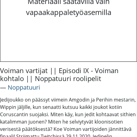
Materiaali saatavilla vain
vapaakappaletyöasemilla
Voiman vartijat || Episodi IX - Voiman
kohtalo || Noppatuuri roolipelit
―
Noppatuuri
Jedijoukko on päässyt viimein Amgodin ja Perihin mestarin,
Wippin jäljille, kun senaatti kutsuu kaikki joukot kotiin
Coruscantin suojaksi. Miten käy, kun jedit kohtaavat sithien
katalimman juonen? Miten he selviytyvät kloonisotien
verisestä päätöksestä? Koe Voiman vartijoiden jännittävä
finaali! Striimattu Twitchissä 29.11.2020. Jedipelin