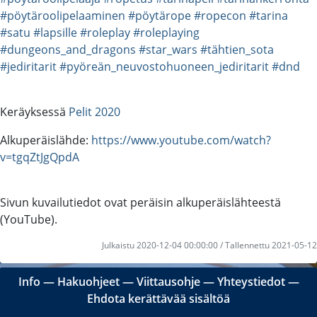
#pöytäroolipelaaminen
#pöytärope
#ropecon
#tarina
#satu
#lapsille
#roleplay
#roleplaying
#dungeons_and_dragons
#star_wars
#tähtien_sota
#jediritarit
#pyöreän_neuvostohuoneen_jediritarit
#dnd
Keräyksessä
Pelit 2020
Alkuperäislähde:
https://www.youtube.com/watch?
v=tgqZtJgQpdA
Sivun kuvailutiedot ovat peräisin alkuperäislähteestä
(YouTube).
Julkaistu 2020-12-04 00:00:00 / Tallennettu 2021-05-12
Info
―
Hakuohjeet
―
Viittausohje
―
Yhteystiedot
―
Ehdota kerättävää sisältöä