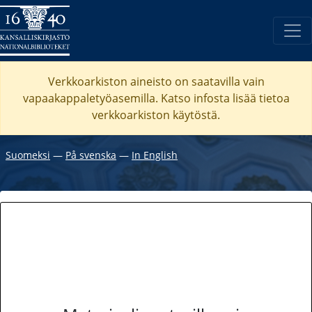
Verkkoarkiston aineisto on saatavilla vain
vapaakappaletyöasemilla. Katso
infosta
lisää tietoa
verkkoarkiston käytöstä.
Suomeksi
―
På svenska
―
In English