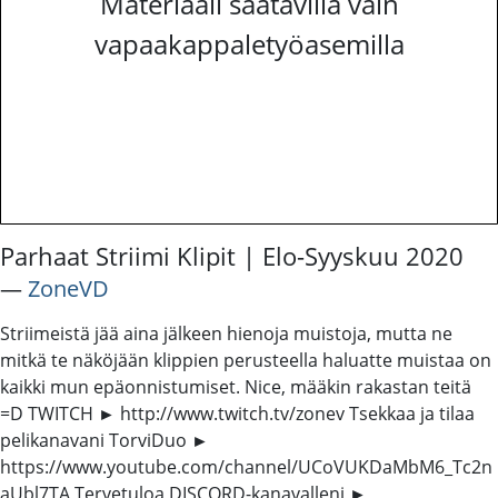
Materiaali saatavilla vain
vapaakappaletyöasemilla
Parhaat Striimi Klipit | Elo-Syyskuu 2020
―
ZoneVD
Striimeistä jää aina jälkeen hienoja muistoja, mutta ne
mitkä te näköjään klippien perusteella haluatte muistaa on
kaikki mun epäonnistumiset. Nice, määkin rakastan teitä
=D TWITCH ► http://www.twitch.tv/zonev Tsekkaa ja tilaa
pelikanavani TorviDuo ►
https://www.youtube.com/channel/UCoVUKDaMbM6_Tc2n
aUbl7TA Tervetuloa DISCORD-kanavalleni ►