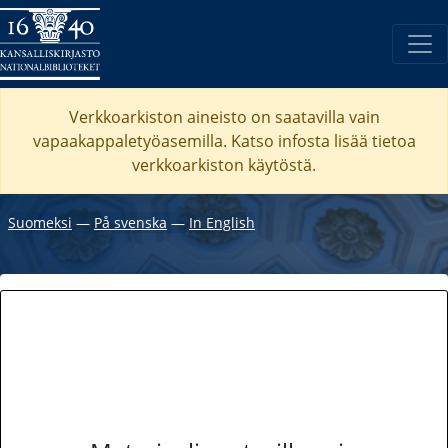
Verkkoarkiston aineisto on saatavilla vain
vapaakappaletyöasemilla. Katso
infosta
lisää tietoa
verkkoarkiston käytöstä.
Suomeksi
―
På svenska
―
In English