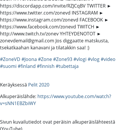
https://discordapp.com/invite/RZJCqBV TWITTER ►
https://www.twitter.com/zonevd INSTAGRAM ►
https://www.instagram.com/zonevd FACEBOOK ►
https://www.facebook.com/zonevd TWITCH ►
http://www.twitch.tv/zonev YHTEYDENOTOT ►
zonevdemail@gmail.com Jos diggaatte matskusta,
tsekatkaahan kanavani ja tilatakkin saa! :)
#ZoneVD
#Joona
#Zone
#Zone93
#vlogi
#vlog
#video
#suomi
#finland
#finnish
#tubettaja
Keräyksessä
Pelit 2020
Alkuperäislähde:
https://www.youtube.com/watch?
v=sNN1EBZbiWY
Sivun kuvailutiedot ovat peräisin alkuperäislähteestä
(YouTube).