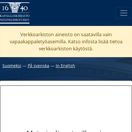
Verkkoarkiston aineisto on saatavilla vain
vapaakappaletyöasemilla. Katso
infosta
lisää tietoa
verkkoarkiston käytöstä.
Suomeksi
―
På svenska
―
In English