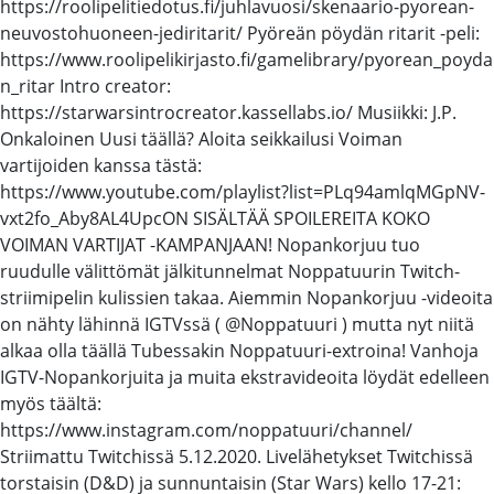
https://roolipelitiedotus.fi/juhlavuosi/skenaario-pyorean-
neuvostohuoneen-jediritarit/ Pyöreän pöydän ritarit -peli:
https://www.roolipelikirjasto.fi/gamelibrary/pyorean_poyda
n_ritar Intro creator:
https://starwarsintrocreator.kassellabs.io/ Musiikki: J.P.
Onkaloinen Uusi täällä? Aloita seikkailusi Voiman
vartijoiden kanssa tästä:
https://www.youtube.com/playlist?list=PLq94amlqMGpNV-
vxt2fo_Aby8AL4UpcON SISÄLTÄÄ SPOILEREITA KOKO
VOIMAN VARTIJAT -KAMPANJAAN! Nopankorjuu tuo
ruudulle välittömät jälkitunnelmat Noppatuurin Twitch-
striimipelin kulissien takaa. Aiemmin Nopankorjuu -videoita
on nähty lähinnä IGTVssä ( @Noppatuuri ) mutta nyt niitä
alkaa olla täällä Tubessakin Noppatuuri-extroina! Vanhoja
IGTV-Nopankorjuita ja muita ekstravideoita löydät edelleen
myös täältä:
https://www.instagram.com/noppatuuri/channel/
Striimattu Twitchissä 5.12.2020. Livelähetykset Twitchissä
torstaisin (D&D) ja sunnuntaisin (Star Wars) kello 17-21: