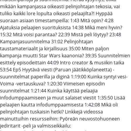
mikään kampanjassa oikeasti pelinjohtajan tekosia, vai
tuliko kaikki lore lopulta oikeasti pelaajilta?! Hyppää
suoraan asiaan timestampeilla: 1:43 Mitä opin? 4:28
Ajatuksia pelaajien suorituksista 14:38 Mikä meni hyvin?
15:32 Mitä voisi parantaa? 22:39 Mistä peli löytyy? 23:48
Kampanjasuunnitelma 31:02 Pelinjohtajan
taustamateriaalit ja kirjallisuus 35:00 Miten paljon
kampanja muutti Star Wars kaanonia? 39:35 Suunnitelmien
esittely episodeittain 44:09 Intro creator & musiikin taika
53:54 Ep5 Hyytävä viesti (Paruan jäätikköplaneetta) -
suunnitelmat paperilla ja diginä 1:19:00 Kuinka syntyi vesi-
Voima -vertauskuva? 1:20:30 Viimeisen episodin
suunnitelmat 1:21:44 Kuinka käyttää pelaajia
infodumppaamiseen ja muut salaiset viestit 1:35:50 Lisää
pelaajien kautta infodumppaamisesta 1:42:08 Mikä oli
pelinjohtajan tuskaisin hetki? Linkkejä videossa
mainuttuihin resursseihin: Pyöreän neuvostohuoneen
jediritarit -peli ja valmisseikkailu: