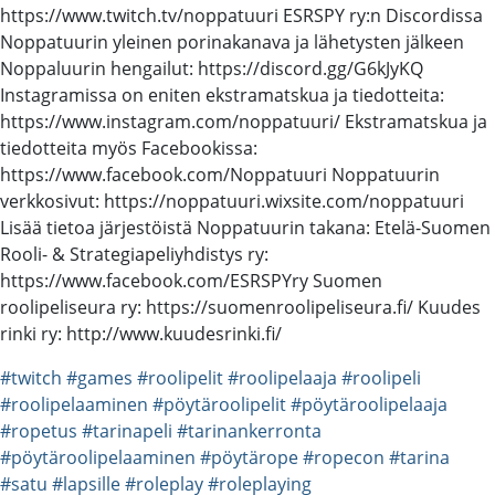
https://www.twitch.tv/noppatuuri ESRSPY ry:n Discordissa
Noppatuurin yleinen porinakanava ja lähetysten jälkeen
Noppaluurin hengailut: https://discord.gg/G6kJyKQ
Instagramissa on eniten ekstramatskua ja tiedotteita:
https://www.instagram.com/noppatuuri/ Ekstramatskua ja
tiedotteita myös Facebookissa:
https://www.facebook.com/Noppatuuri Noppatuurin
verkkosivut: https://noppatuuri.wixsite.com/noppatuuri
Lisää tietoa järjestöistä Noppatuurin takana: Etelä-Suomen
Rooli- & Strategiapeliyhdistys ry:
https://www.facebook.com/ESRSPYry Suomen
roolipeliseura ry: https://suomenroolipeliseura.fi/ Kuudes
rinki ry: http://www.kuudesrinki.fi/
#twitch
#games
#roolipelit
#roolipelaaja
#roolipeli
#roolipelaaminen
#pöytäroolipelit
#pöytäroolipelaaja
#ropetus
#tarinapeli
#tarinankerronta
#pöytäroolipelaaminen
#pöytärope
#ropecon
#tarina
#satu
#lapsille
#roleplay
#roleplaying