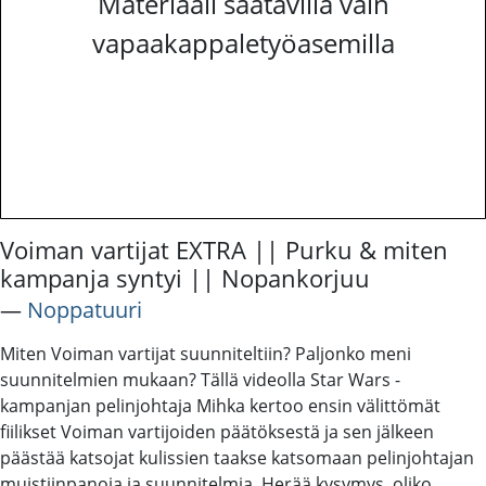
Materiaali saatavilla vain
vapaakappaletyöasemilla
Voiman vartijat EXTRA || Purku & miten
kampanja syntyi || Nopankorjuu
―
Noppatuuri
Miten Voiman vartijat suunniteltiin? Paljonko meni
suunnitelmien mukaan? Tällä videolla Star Wars -
kampanjan pelinjohtaja Mihka kertoo ensin välittömät
fiilikset Voiman vartijoiden päätöksestä ja sen jälkeen
päästää katsojat kulissien taakse katsomaan pelinjohtajan
muistiinpanoja ja suunnitelmia. Herää kysymys, oliko