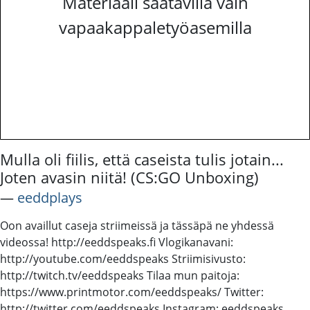
Materiaali saatavilla vain
vapaakappaletyöasemilla
Mulla oli fiilis, että caseista tulis jotain...
Joten avasin niitä! (CS:GO Unboxing)
―
eeddplays
Oon availlut caseja striimeissä ja tässäpä ne yhdessä
videossa! http://eeddspeaks.fi Vlogikanavani:
http://youtube.com/eeddspeaks Striimisivusto:
http://twitch.tv/eeddspeaks Tilaa mun paitoja:
https://www.printmotor.com/eeddspeaks/ Twitter:
http://twitter.com/eeddspeaks Instagram: eeddspeaks