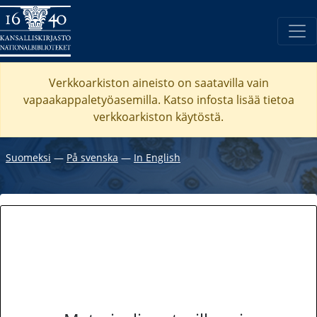
Verkkoarkiston aineisto on saatavilla vain
vapaakappaletyöasemilla. Katso
infosta
lisää tietoa
verkkoarkiston käytöstä.
Suomeksi
―
På svenska
―
In English