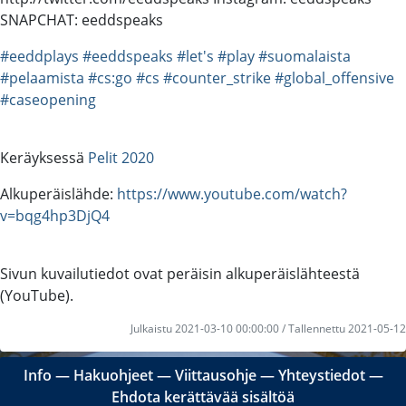
SNAPCHAT: eeddspeaks
#eeddplays
#eeddspeaks
#let's
#play
#suomalaista
#pelaamista
#cs:go
#cs
#counter_strike
#global_offensive
#caseopening
Keräyksessä
Pelit 2020
Alkuperäislähde:
https://www.youtube.com/watch?
v=bqg4hp3DjQ4
Sivun kuvailutiedot ovat peräisin alkuperäislähteestä
(YouTube).
Julkaistu 2021-03-10 00:00:00 / Tallennettu 2021-05-12
Info
―
Hakuohjeet
―
Viittausohje
―
Yhteystiedot
―
Ehdota kerättävää sisältöä