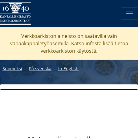
Verkkoarkiston aineisto on saatavilla vain
vapaakappaletyöasemilla. Katso
infosta
lisää tietoa
verkkoarkiston käytöstä.
Suomeksi
―
På svenska
―
In English