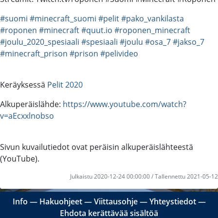
#suomi
#minecraft_suomi
#pelit
#pako_vankilasta
#roponen
#minecraft
#quut.io
#roponen_minecraft
#joulu_2020_spesiaali
#spesiaali
#joulu
#osa_7
#jakso_7
#minecraft_prison
#prison
#pelivideo
Keräyksessä
Pelit 2020
Alkuperäislähde:
https://www.youtube.com/watch?
v=aEcxxlnobso
Sivun kuvailutiedot ovat peräisin alkuperäislähteestä
(YouTube).
Julkaistu 2020-12-24 00:00:00 / Tallennettu 2021-05-12
Info
―
Hakuohjeet
―
Viittausohje
―
Yhteystiedot
―
Ehdota kerättävää sisältöä