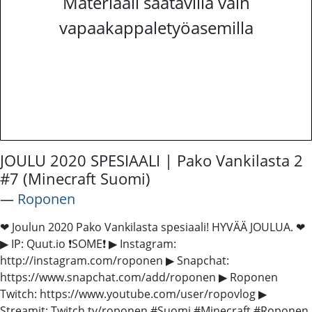
Materiaali saatavilla vain
vapaakappaletyöasemilla
JOULU 2020 SPESIAALI | Pako Vankilasta 2
#7 (Minecraft Suomi)
―
Roponen
❤ Joulun 2020 Pako Vankilasta spesiaali! HYVÄÄ JOULUA. ❤
▶ IP: Quut.io ❗SOME❗ ▶ Instagram:
http://instagram.com/roponen ▶ Snapchat:
https://www.snapchat.com/add/roponen ▶ Roponen
Twitch: https://www.youtube.com/user/ropovlog ▶
Streamit: Twitch.tv/roponen #Suomi #Minecraft #Roponen