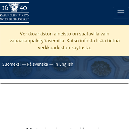
Verkkoarkiston aineisto on saatavilla vain
vapaakappaletyöasemilla. Katso
infosta
lisää tietoa
verkkoarkiston käytöstä.
Suomeksi
―
På svenska
―
In English