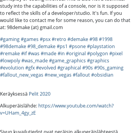
study into the capabilities of a console, nor is it supposed
to reflect the skills of a developer/studio. It's fun. If you
would like to contact me for some reason, you can do that
at: 98demake (at) gmail.com
#gaming
#games
#psx
#retro
#demake
#98
#1998
#98demake
#98_demake
#ps1
#psone
#playstation
#remake
#if
#was
#made
#in
#original
#polygon
#pixel
#lowpoly
#was_made
#game_graphics
#graphics
#evolution
#gfx
#evolved
#graphical
#90s
#90s_gaming
#fallout_new_vegas
#new_vegas
#fallout
#obsidian
Keräyksessä
Pelit 2020
Alkuperäislähde:
https://www.youtube.com/watch?
v=UHam_4gy_zE
Sivun kuvailutiedot ovat peräisin alkuperäislähteestä