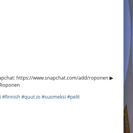
 Snapchat: https://www.snapchat.com/add/roponen ▶
 #Roponen
i
#finnish
#quut.io
#suomeksi
#pelit