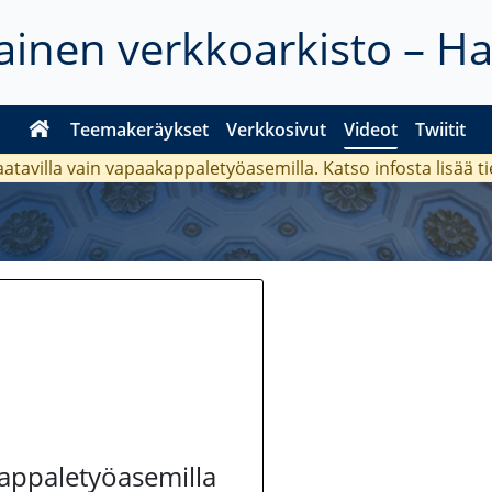
inen verkkoarkisto – H
Teemakeräykset
Verkkosivut
Videot
Twiitit
aatavilla vain vapaakappaletyöasemilla. Katso
infosta
lisää t
kappaletyöasemilla