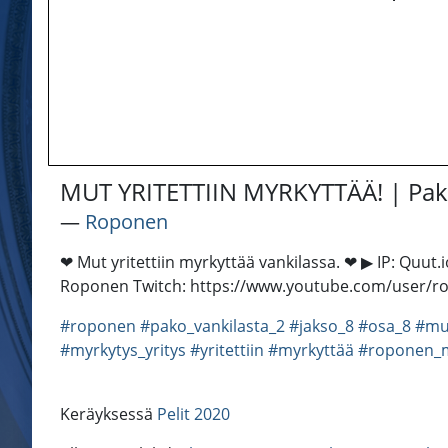
MUT YRITETTIIN MYRKYTTÄÄ! | Pako
―
Roponen
❤ Mut yritettiin myrkyttää vankilassa. ❤ ▶ IP: Qu
Roponen Twitch: https://www.youtube.com/user/ro
#roponen
#pako_vankilasta_2
#jakso_8
#osa_8
#mut
#myrkytys_yritys
#yritettiin
#myrkyttää
#roponen_m
Keräyksessä
Pelit 2020