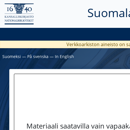
Suomala
Verkkoarkiston aineisto on s
Suomeksi
―
På svenska
―
In English
Materiaali saatavilla vain vapaa