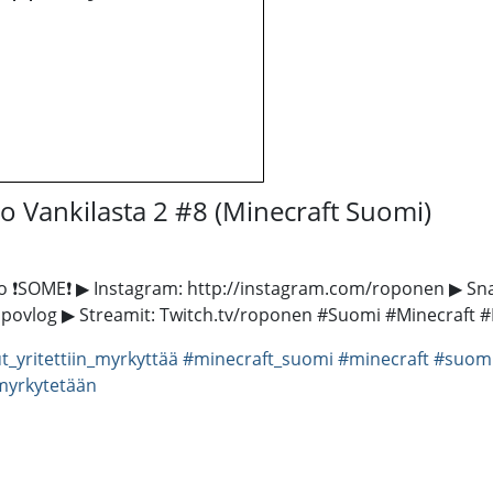
 Vankilasta 2 #8 (Minecraft Suomi)
ut.io ❗SOME❗ ▶ Instagram: http://instagram.com/roponen ▶
povlog ▶ Streamit: Twitch.tv/roponen #Suomi #Minecraft
_yritettiin_myrkyttää
#minecraft_suomi
#minecraft
#suom
yrkytetään