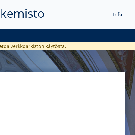
akemisto
Info
ietoa verkkoarkiston käytöstä.