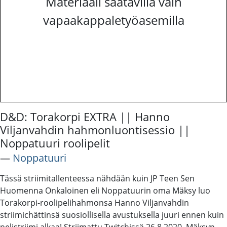
Materiaali saatavilla vain
vapaakappaletyöasemilla
D&D: Torakorpi EXTRA || Hanno
Viljanvahdin hahmonluontisessio ||
Noppatuuri roolipelit
―
Noppatuuri
Tässä striimitallenteessa nähdään kuin JP Teen Sen
Huomenna Onkaloinen eli Noppatuurin oma Mäksy luo
Torakorpi-roolipelihahmonsa Hanno Viljanvahdin
striimichättinsä suosiollisella avustuksella juuri ennen kuin
pelistriimi alkaa! Striimattu Twitchissä 26.8.2020. Mäksyn