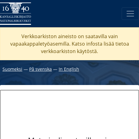
Verkkoarkiston aineisto on saatavilla vain
vapaakappaletyöasemilla. Katso
infosta
lisää tietoa
verkkoarkiston käytöstä.
Suomeksi
―
På svenska
―
In English