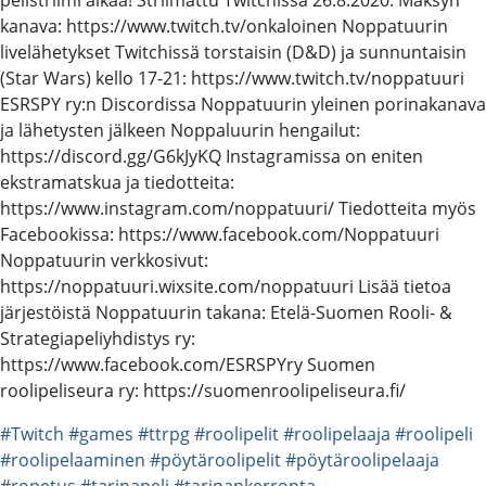
kanava: https://www.twitch.tv/onkaloinen Noppatuurin
livelähetykset Twitchissä torstaisin (D&D) ja sunnuntaisin
(Star Wars) kello 17-21: https://www.twitch.tv/noppatuuri
ESRSPY ry:n Discordissa Noppatuurin yleinen porinakanava
ja lähetysten jälkeen Noppaluurin hengailut:
https://discord.gg/G6kJyKQ Instagramissa on eniten
ekstramatskua ja tiedotteita:
https://www.instagram.com/noppatuuri/ Tiedotteita myös
Facebookissa: https://www.facebook.com/Noppatuuri
Noppatuurin verkkosivut:
https://noppatuuri.wixsite.com/noppatuuri Lisää tietoa
järjestöistä Noppatuurin takana: Etelä-Suomen Rooli- &
Strategiapeliyhdistys ry:
https://www.facebook.com/ESRSPYry Suomen
roolipeliseura ry: https://suomenroolipeliseura.fi/
#Twitch
#games
#ttrpg
#roolipelit
#roolipelaaja
#roolipeli
#roolipelaaminen
#pöytäroolipelit
#pöytäroolipelaaja
#ropetus
#tarinapeli
#tarinankerronta