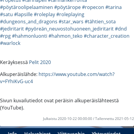
#pöytäroolipelaaminen
#pöytärope
#ropecon
#tarina
#satu
#lapsille
#roleplay
#roleplaying
#dungeons_and_dragons
#star_wars
#tähtien_sota
#jediritarit
#pyöreän_neuvostohuoneen_jediritarit
#dnd
#rpg
#hahmonluonti
#hahmon_teko
#character_creation
#warlock
Keräyksessä
Pelit 2020
Alkuperäislähde:
https://www.youtube.com/watch?
v=FYhiKvG-uc4
Sivun kuvailutiedot ovat peräisin alkuperäislähteestä
(YouTube).
Julkaistu 2020-10-22 00:00:00 / Tallennettu 2021-05-12