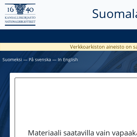
Suomala
Verkkoarkiston aineisto on s
Suomeksi
―
På svenska
―
In English
Materiaali saatavilla vain vapaa