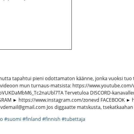
tta tapahtui pieni odottamaton käänne, jonka vuoksi tuo t
i videoon mun turnaus-matsista: https://www.youtube.com/w
oVUKDaMbM6_Tc2naUbl7TA Tervetuloa DISCORD-kanavalleni
AGRAM ► https://www.instagram.com/zonevd FACEBOOK ► 
mail@gmail.com Jos diggaatte matskusta, tsekatkaahan kana
eo
#suomi
#finland
#finnish
#tubettaja