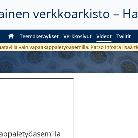
inen verkkoarkisto – H
Teemakeräykset
Verkkosivut
Videot
Twiitit
aatavilla vain vapaakappaletyöasemilla. Katso
infosta
lisää t
kappaletyöasemilla