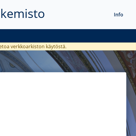
akemisto
Info
ietoa verkkoarkiston käytöstä.