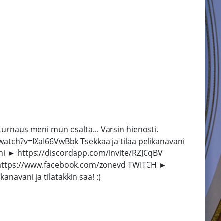
urnaus meni mun osalta... Varsin hienosti.
atch?v=IXaI66VwBbk Tsekkaa ja tilaa pelikanavani
 ► https://discordapp.com/invite/RZJCqBV
https://www.facebook.com/zonevd TWITCH ►
vani ja tilatakkin saa! :)