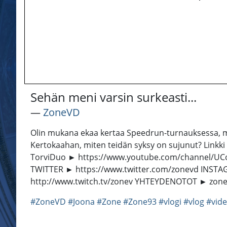
Sehän meni varsin surkeasti...
―
ZoneVD
Olin mukana ekaa kertaa Speedrun-turnauksessa, mu
Kertokaahan, miten teidän syksy on sujunut? Linkk
TorviDuo ► https://www.youtube.com/channel/UC
TWITTER ► https://www.twitter.com/zonevd INST
http://www.twitch.tv/zonev YHTEYDENOTOT ► zonevde
#ZoneVD
#Joona
#Zone
#Zone93
#vlogi
#vlog
#vid