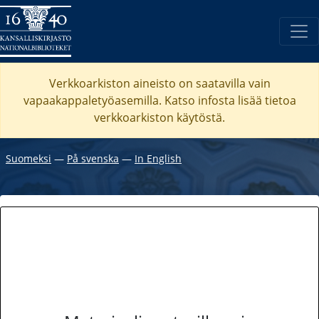
Verkkoarkiston aineisto on saatavilla vain
vapaakappaletyöasemilla. Katso
infosta
lisää tietoa
verkkoarkiston käytöstä.
Suomeksi
―
På svenska
―
In English