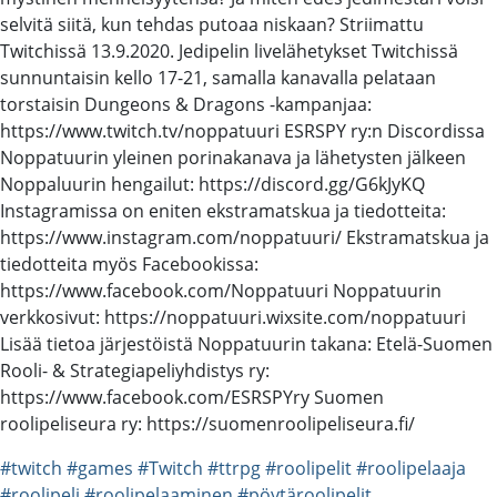
selvitä siitä, kun tehdas putoaa niskaan? Striimattu
Twitchissä 13.9.2020. Jedipelin livelähetykset Twitchissä
sunnuntaisin kello 17-21, samalla kanavalla pelataan
torstaisin Dungeons & Dragons -kampanjaa:
https://www.twitch.tv/noppatuuri ESRSPY ry:n Discordissa
Noppatuurin yleinen porinakanava ja lähetysten jälkeen
Noppaluurin hengailut: https://discord.gg/G6kJyKQ
Instagramissa on eniten ekstramatskua ja tiedotteita:
https://www.instagram.com/noppatuuri/ Ekstramatskua ja
tiedotteita myös Facebookissa:
https://www.facebook.com/Noppatuuri Noppatuurin
verkkosivut: https://noppatuuri.wixsite.com/noppatuuri
Lisää tietoa järjestöistä Noppatuurin takana: Etelä-Suomen
Rooli- & Strategiapeliyhdistys ry:
https://www.facebook.com/ESRSPYry Suomen
roolipeliseura ry: https://suomenroolipeliseura.fi/
#twitch
#games
#Twitch
#ttrpg
#roolipelit
#roolipelaaja
#roolipeli
#roolipelaaminen
#pöytäroolipelit