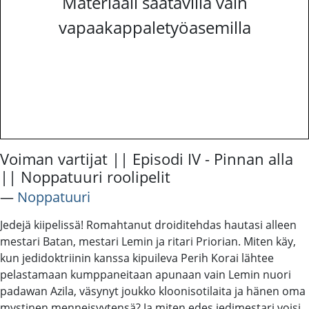
Materiaali saatavilla vain
vapaakappaletyöasemilla
Voiman vartijat || Episodi IV - Pinnan alla
|| Noppatuuri roolipelit
―
Noppatuuri
Jedejä kiipelissä! Romahtanut droiditehdas hautasi alleen
mestari Batan, mestari Lemin ja ritari Priorian. Miten käy,
kun jedidoktriinin kanssa kipuileva Perih Korai lähtee
pelastamaan kumppaneitaan apunaan vain Lemin nuori
padawan Azila, väsynyt joukko kloonisotilaita ja hänen oma
mystinen menneisyytensä? Ja miten edes jedimestari voisi