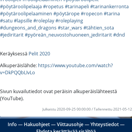
#pöytäroolipelaaja
#ropetus
#tarinapeli
#tarinankerronta
#pöytäroolipelaaminen
#pöytärope
#ropecon
#tarina
#satu
#lapsille
#roleplay
#roleplaying
#dungeons_and_dragons
#star_wars
#tähtien_sota
#jediritarit
#pyöreän_neuvostohuoneen_jediritarit
#dnd
Keräyksessä
Pelit 2020
Alkuperäislähde:
https://www.youtube.com/watch?
v=DkPQQbLIvLo
Sivun kuvailutiedot ovat peräisin alkuperäislähteestä
(YouTube).
Julkaistu 2020-09-25 00:00:00 / Tallennettu 2021-05-12
Info
―
Hakuohjeet
―
Viittausohje
―
Yhteystiedot
―
Ehdota kerättävää sisältöä