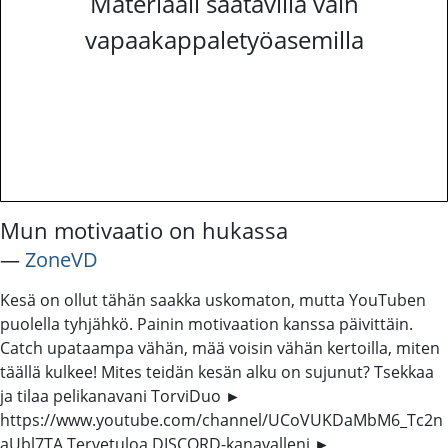
Materiaali saatavilla vain
vapaakappaletyöasemilla
Mun motivaatio on hukassa
―
ZoneVD
Kesä on ollut tähän saakka uskomaton, mutta YouTuben
puolella tyhjähkö. Painin motivaation kanssa päivittäin.
Catch upataampa vähän, mää voisin vähän kertoilla, miten
täällä kulkee! Mites teidän kesän alku on sujunut? Tsekkaa
ja tilaa pelikanavani TorviDuo ►
https://www.youtube.com/channel/UCoVUKDaMbM6_Tc2n
aUbl7TA Tervetuloa DISCORD-kanavalleni ►