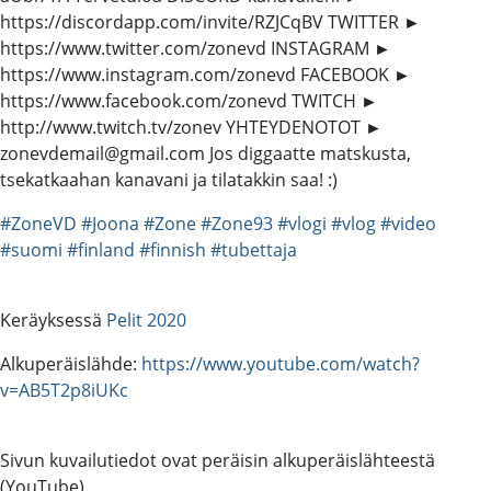
https://discordapp.com/invite/RZJCqBV TWITTER ►
https://www.twitter.com/zonevd INSTAGRAM ►
https://www.instagram.com/zonevd FACEBOOK ►
https://www.facebook.com/zonevd TWITCH ►
http://www.twitch.tv/zonev YHTEYDENOTOT ►
zonevdemail@gmail.com Jos diggaatte matskusta,
tsekatkaahan kanavani ja tilatakkin saa! :)
#ZoneVD
#Joona
#Zone
#Zone93
#vlogi
#vlog
#video
#suomi
#finland
#finnish
#tubettaja
Keräyksessä
Pelit 2020
Alkuperäislähde:
https://www.youtube.com/watch?
v=AB5T2p8iUKc
Sivun kuvailutiedot ovat peräisin alkuperäislähteestä
(YouTube).