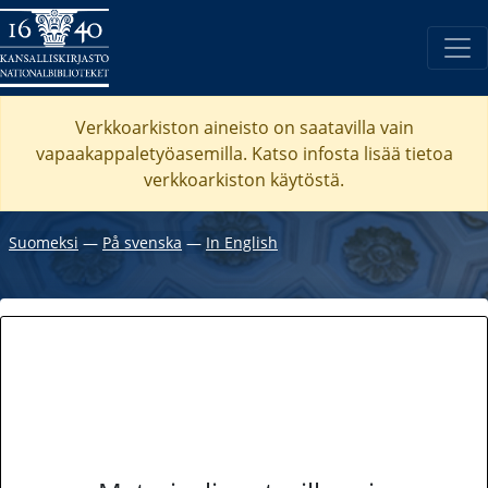
Verkkoarkiston aineisto on saatavilla vain
vapaakappaletyöasemilla. Katso
infosta
lisää tietoa
verkkoarkiston käytöstä.
Suomeksi
―
På svenska
―
In English