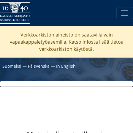
Verkkoarkiston aineisto on saatavilla vain
vapaakappaletyöasemilla. Katso
infosta
lisää tietoa
verkkoarkiston käytöstä.
Suomeksi
―
På svenska
―
In English