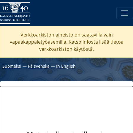
Verkkoarkiston aineisto on saatavilla vain
vapaakappaletyöasemilla. Katso
infosta
lisää tietoa
verkkoarkiston käytöstä.
Suomeksi
―
På svenska
―
In English