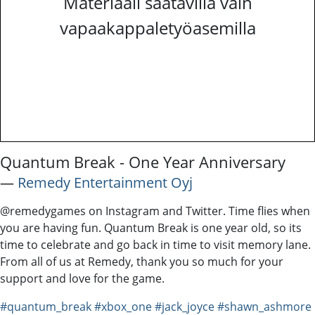
Materiaali saatavilla vain
vapaakappaletyöasemilla
Quantum Break - One Year Anniversary
―
Remedy Entertainment Oyj
@remedygames on Instagram and Twitter. Time flies when
you are having fun. Quantum Break is one year old, so its
time to celebrate and go back in time to visit memory lane.
From all of us at Remedy, thank you so much for your
support and love for the game.
#quantum_break
#xbox_one
#jack_joyce
#shawn_ashmore