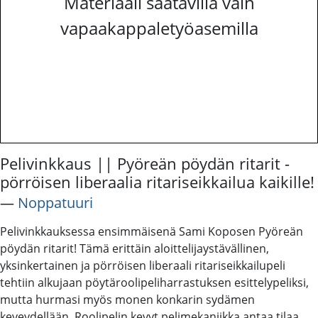
Materiaali saatavilla vain
vapaakappaletyöasemilla
Pelivinkkaus || Pyöreän pöydän ritarit -
pörröisen liberaalia ritariseikkailua kaikille!
―
Noppatuuri
Pelivinkkauksessa ensimmäisenä Sami Koposen Pyöreän
pöydän ritarit! Tämä erittäin aloittelijaystävällinen,
yksinkertainen ja pörröisen liberaali ritariseikkailupeli
tehtiin alkujaan pöytäroolipeliharrastuksen esittelypeliksi,
mutta hurmasi myös monen konkarin sydämen
keveydellään. Roolipelin kevyt pelimekaniikka antaa tilaa