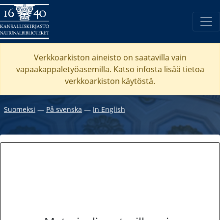
Verkkoarkiston aineisto on saatavilla vain
vapaakappaletyöasemilla. Katso
infosta
lisää tietoa
verkkoarkiston käytöstä.
Suomeksi
―
På svenska
―
In English