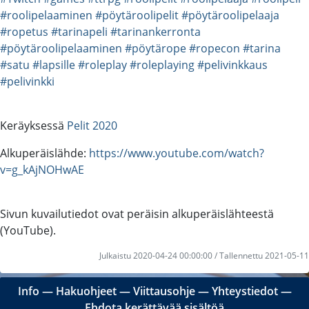
#roolipelaaminen
#pöytäroolipelit
#pöytäroolipelaaja
#ropetus
#tarinapeli
#tarinankerronta
#pöytäroolipelaaminen
#pöytärope
#ropecon
#tarina
#satu
#lapsille
#roleplay
#roleplaying
#pelivinkkaus
#pelivinkki
Keräyksessä
Pelit 2020
Alkuperäislähde:
https://www.youtube.com/watch?
v=g_kAjNOHwAE
Sivun kuvailutiedot ovat peräisin alkuperäislähteestä
(YouTube).
Julkaistu 2020-04-24 00:00:00 / Tallennettu 2021-05-11
Info
―
Hakuohjeet
―
Viittausohje
―
Yhteystiedot
―
Ehdota kerättävää sisältöä