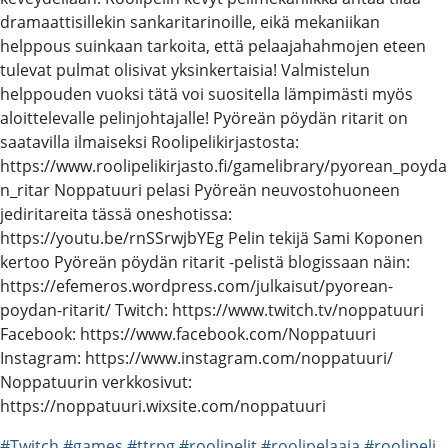
dramaattisillekin sankaritarinoille, eikä mekaniikan
helppous suinkaan tarkoita, että pelaajahahmojen eteen
tulevat pulmat olisivat yksinkertaisia! Valmistelun
helppouden vuoksi tätä voi suositella lämpimästi myös
aloittelevalle pelinjohtajalle! Pyöreän pöydän ritarit on
saatavilla ilmaiseksi Roolipelikirjastosta:
https://www.roolipelikirjasto.fi/gamelibrary/pyorean_poyda
n_ritar Noppatuuri pelasi Pyöreän neuvostohuoneen
jediritareita tässä oneshotissa:
https://youtu.be/rnSSrwjbYEg Pelin tekijä Sami Koponen
kertoo Pyöreän pöydän ritarit -pelistä blogissaan näin:
https://efemeros.wordpress.com/julkaisut/pyorean-
poydan-ritarit/ Twitch: https://www.twitch.tv/noppatuuri
Facebook: https://www.facebook.com/Noppatuuri
Instagram: https://www.instagram.com/noppatuuri/
Noppatuurin verkkosivut:
https://noppatuuri.wixsite.com/noppatuuri
#Twitch
#games
#ttrpg
#roolipelit
#roolipelaaja
#roolipeli