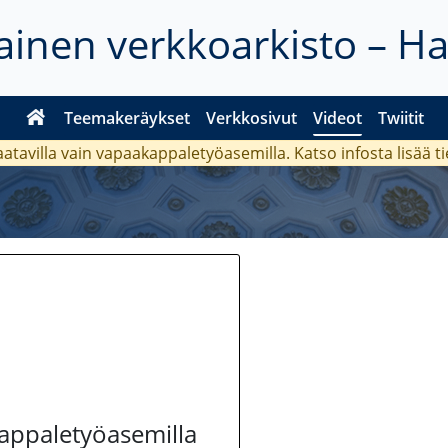
inen verkkoarkisto – H
Teemakeräykset
Verkkosivut
Videot
Twiitit
aatavilla vain vapaakappaletyöasemilla. Katso
infosta
lisää t
kappaletyöasemilla