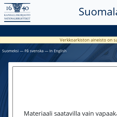
Suomala
Verkkoarkiston aineisto on s
Suomeksi
―
På svenska
―
In English
Materiaali saatavilla vain vapaa