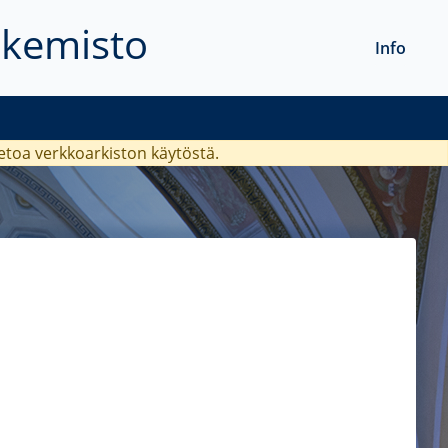
akemisto
Info
ietoa verkkoarkiston käytöstä.