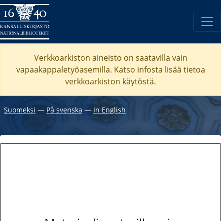
Verkkoarkiston aineisto on saatavilla vain
vapaakappaletyöasemilla. Katso
infosta
lisää tietoa
verkkoarkiston käytöstä.
Suomeksi
―
På svenska
―
In English