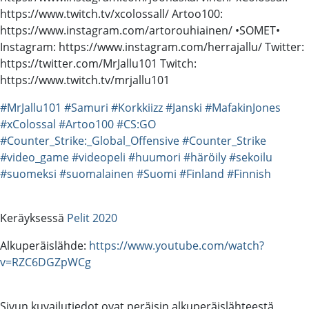
https://www.twitch.tv/xcolossall/ Artoo100:
https://www.instagram.com/artorouhiainen/ •SOMET•
Instagram: https://www.instagram.com/herrajallu/ Twitter:
https://twitter.com/MrJallu101 Twitch:
https://www.twitch.tv/mrjallu101
#MrJallu101
#Samuri
#Korkkiizz
#Janski
#MafakinJones
#xColossal
#Artoo100
#CS:GO
#Counter_Strike:_Global_Offensive
#Counter_Strike
#video_game
#videopeli
#huumori
#häröily
#sekoilu
#suomeksi
#suomalainen
#Suomi
#Finland
#Finnish
Keräyksessä
Pelit 2020
Alkuperäislähde:
https://www.youtube.com/watch?
v=RZC6DGZpWCg
Sivun kuvailutiedot ovat peräisin alkuperäislähteestä