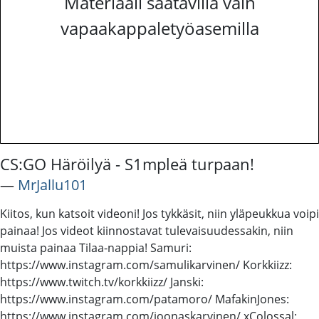
Materiaali saatavilla vain
vapaakappaletyöasemilla
CS:GO Häröilyä - S1mpleä turpaan!
―
MrJallu101
Kiitos, kun katsoit videoni! Jos tykkäsit, niin yläpeukkua voipi
painaa! Jos videot kiinnostavat tulevaisuudessakin, niin
muista painaa Tilaa-nappia! Samuri:
https://www.instagram.com/samulikarvinen/ Korkkiizz:
https://www.twitch.tv/korkkiizz/ Janski:
https://www.instagram.com/patamoro/ MafakinJones:
https://www.instagram.com/joonaskarvinen/ xColossal: