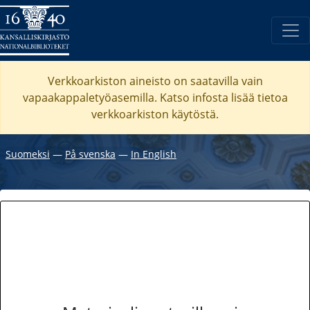
Verkkoarkiston aineisto on saatavilla vain
vapaakappaletyöasemilla. Katso
infosta
lisää tietoa
verkkoarkiston käytöstä.
Suomeksi
―
På svenska
―
In English