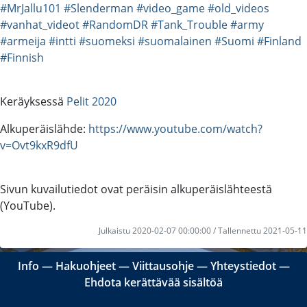
#MrJallu101
#Slenderman
#video_game
#old_videos
#vanhat_videot
#RandomDR
#Tank_Trouble
#army
#armeija
#intti
#suomeksi
#suomalainen
#Suomi
#Finland
#Finnish
Keräyksessä
Pelit 2020
Alkuperäislähde:
https://www.youtube.com/watch?
v=Ovt9kxR9dfU
Sivun kuvailutiedot ovat peräisin alkuperäislähteestä
(YouTube).
Julkaistu 2020-02-07 00:00:00 / Tallennettu 2021-05-11
Info
―
Hakuohjeet
―
Viittausohje
―
Yhteystiedot
―
Ehdota kerättävää sisältöä