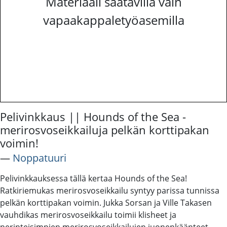
Materiaali saatavilla vain
vapaakappaletyöasemilla
Pelivinkkaus || Hounds of the Sea -
merirosvoseikkailuja pelkän korttipakan
voimin!
―
Noppatuuri
Pelivinkkauksessa tällä kertaa Hounds of the Sea!
Ratkiriemukas merirosvoseikkailu syntyy parissa tunnissa
pelkän korttipakan voimin. Jukka Sorsan ja Ville Takasen
vauhdikas merirosvoseikkailu toimii klisheet ja
perinteisimpien merirosvoseikkailujen juonenkäänteet