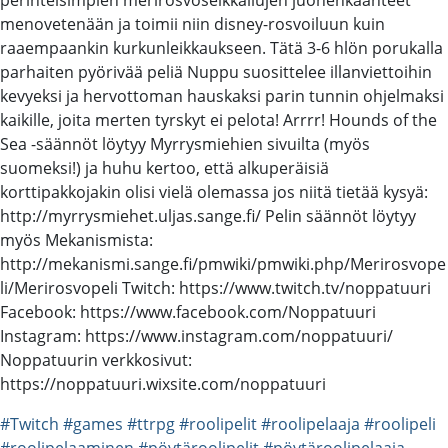
menovetenään ja toimii niin disney-rosvoiluun kuin
raaempaankin kurkunleikkaukseen. Tätä 3-6 hlön porukalla
parhaiten pyörivää peliä Nuppu suosittelee illanviettoihin
kevyeksi ja hervottoman hauskaksi parin tunnin ohjelmaksi
kaikille, joita merten tyrskyt ei pelota! Arrrr! Hounds of the
Sea -säännöt löytyy Myrrysmiehien sivuilta (myös
suomeksi!) ja huhu kertoo, että alkuperäisiä
korttipakkojakin olisi vielä olemassa jos niitä tietää kysyä:
http://myrrysmiehet.uljas.sange.fi/ Pelin säännöt löytyy
myös Mekanismista:
http://mekanismi.sange.fi/pmwiki/pmwiki.php/Merirosvope
li/Merirosvopeli Twitch: https://www.twitch.tv/noppatuuri
Facebook: https://www.facebook.com/Noppatuuri
Instagram: https://www.instagram.com/noppatuuri/
Noppatuurin verkkosivut:
https://noppatuuri.wixsite.com/noppatuuri
#Twitch
#games
#ttrpg
#roolipelit
#roolipelaaja
#roolipeli
#roolipelaaminen
#pöytäroolipelit
#pöytäroolipelaaja