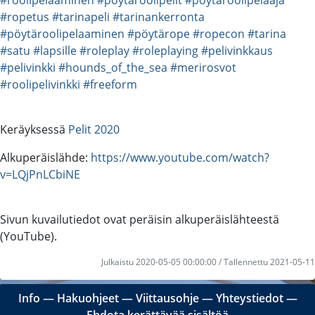
#ropetus
#tarinapeli
#tarinankerronta
#pöytäroolipelaaminen
#pöytärope
#ropecon
#tarina
#satu
#lapsille
#roleplay
#roleplaying
#pelivinkkaus
#pelivinkki
#hounds_of_the_sea
#merirosvot
#roolipelivinkki
#freeform
Keräyksessä
Pelit 2020
Alkuperäislähde:
https://www.youtube.com/watch?
v=LQjPnLCbiNE
Sivun kuvailutiedot ovat peräisin alkuperäislähteestä
(YouTube).
Julkaistu 2020-05-05 00:00:00 / Tallennettu 2021-05-11
Info
―
Hakuohjeet
―
Viittausohje
―
Yhteystiedot
―