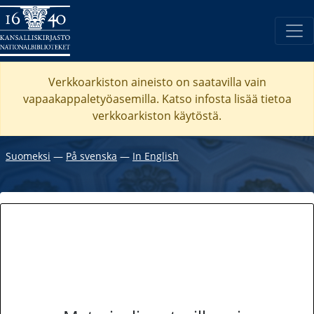
Verkkoarkiston aineisto on saatavilla vain
vapaakappaletyöasemilla. Katso
infosta
lisää tietoa
verkkoarkiston käytöstä.
Suomeksi
―
På svenska
―
In English