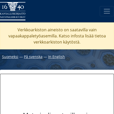
Verkkoarkiston aineisto on saatavilla vain
vapaakappaletyöasemilla. Katso
infosta
lisää tietoa
verkkoarkiston käytöstä.
Suomeksi
―
På svenska
―
In English