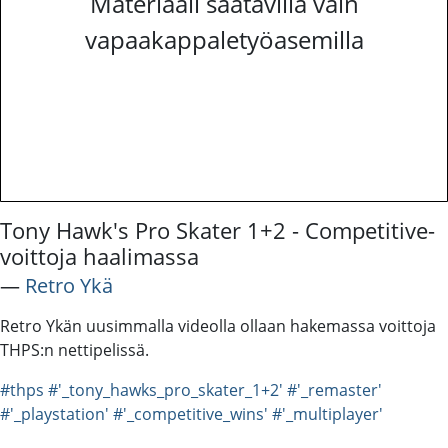
Materiaali saatavilla vain
vapaakappaletyöasemilla
Tony Hawk's Pro Skater 1+2 - Competitive-
voittoja haalimassa
―
Retro Ykä
Retro Ykän uusimmalla videolla ollaan hakemassa voittoja
THPS:n nettipelissä.
#thps
#'_tony_hawks_pro_skater_1+2'
#'_remaster'
#'_playstation'
#'_competitive_wins'
#'_multiplayer'