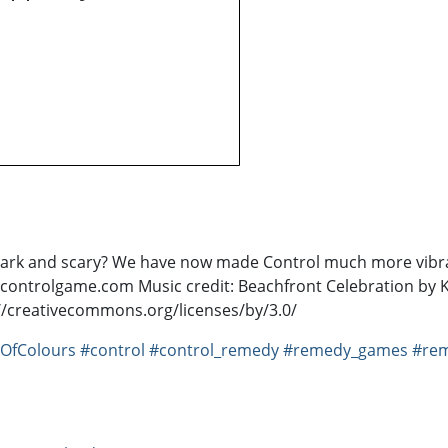
 dark and scary? We have now made Control much more vibrant
//controlgame.com Music credit: Beachfront Celebration b
://creativecommons.org/licenses/by/3.0/
OfColours
#control
#control_remedy
#remedy_games
#rem