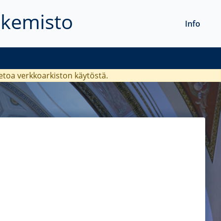
akemisto
Info
ietoa verkkoarkiston käytöstä.