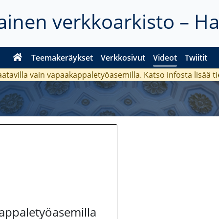
inen verkkoarkisto – H
Teemakeräykset
Verkkosivut
Videot
Twiitit
aatavilla vain vapaakappaletyöasemilla. Katso
infosta
lisää t
kappaletyöasemilla