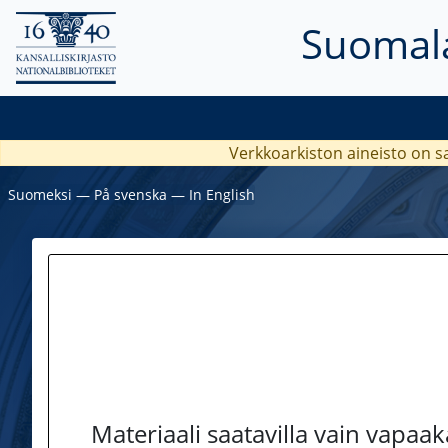
Suomala
Verkkoarkiston aineisto on s
Suomeksi
―
På svenska
―
In English
Materiaali saatavilla vain vapaa