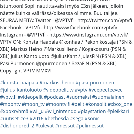
istuntoon! Sopii nautittavaksi myös E3:n jälkeen, jolloin
näette kuinka väärässä/oikeassa olimme. Buu tai jee.
SEURAA MEITÄ: Twitter - @VPTVfi - http://twitter.com/vptvfi
Facebook - VPTVfi - http://www.facebook.com/vptvfi/
Instagram - @VPTVfi - https://www.instagram.com/vptvfi/
VPTV ON: Konsta Haapala @konhaa / Pekonikostaja (PSN &
XBL) Markus Heino @MarkusHieno / Kogakosuru (PSN &
XBL) Julius Kantoluoto @JuliusKant / JulesFIN (PSN & XBL)
Pasi Purmonen @ppurmonen / BezaFIN (PSN & XBL)
Copyright VPTV MMXVI
#konsta_haapala
#markus_heino
#pasi_purmonen
#julius_kantoluoto
#videopelit.tv
#vptv
#veepeeteevee
#vptv.fi
#videopelit
#podcast
#suomeksi
#suomalainen
#moontv
#moon_tv
#moontv.fi
#pelit
#konsolit
#xbox_one
#xboxryhmä
#wii_u
#wii_nintendo
#playstation
#pleikkari
#uutiset
#e3
#2016
#bethesda
#sega
#sonic
#dishonored_2
#tulevat
#messut
#pelimessut