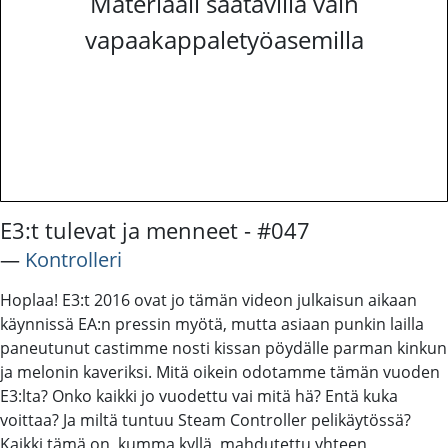
Materiaali saatavilla vain
vapaakappaletyöasemilla
E3:t tulevat ja menneet - #047
―
Kontrolleri
Hoplaa! E3:t 2016 ovat jo tämän videon julkaisun aikaan
käynnissä EA:n pressin myötä, mutta asiaan punkin lailla
paneutunut castimme nosti kissan pöydälle parman kinkun
ja melonin kaveriksi. Mitä oikein odotamme tämän vuoden
E3:lta? Onko kaikki jo vuodettu vai mitä hä? Entä kuka
voittaa? Ja miltä tuntuu Steam Controller pelikäytössä?
Kaikki tämä on, kumma kyllä, mahdutettu yhteen