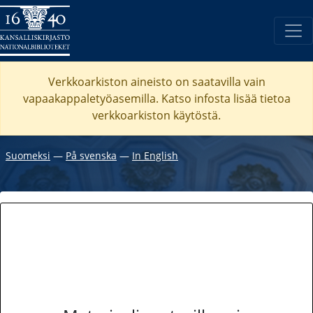
Verkkoarkiston aineisto on saatavilla vain
vapaakappaletyöasemilla. Katso
infosta
lisää tietoa
verkkoarkiston käytöstä.
Suomeksi
―
På svenska
―
In English