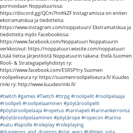
porinoidaan Noppaluurissa:
https://discord.gg/QCm7hnKkZF Instagramissa on eniten
ekstramatskua ja tiedotteita:
https://www.instagram.com/noppatuuri/ Ekstramatskua ja
tiedotteita myös Facebookissa:
https://www.facebook.com/Noppatuuri Noppatuurin
verkkosivut: https://noppatuuri.wixsite.com/noppatuuri
Lisää tietoa järjestöistä Noppatuurin takana: Etelä-Suomen
Rooli- & Strategiapeliyhdistys ry:
https://www.facebook.com/ESRSPYry Suomen
roolipeliseura ry: https://suomenroolipeliseura.fi/ Kuudes
rinki ry: http://www.kuudesrinki.fi/
#twitch
#games
#Twitch
#ttrpg
#roolipelit
#roolipelaaja
#roolipeli
#roolipelaaminen
#pöytäroolipelit
#pöytäroolipelaaja
#ropetus
#tarinapeli
#tarinankerronta
#pöytäroolipelaaminen
#pöytärope
#ropecon
#tarina
#satu
#lapsille
#roleplay
#roleplaying
#dungeons_and_dragons
#star_wars
#tähtien_sota