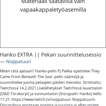
Materiaali saatavilla vain
vapaakappaletyöasemilla
Hanko EXTRA || Pekan suunnittelusessio
―
Noppatuuri
Miten tätä ajetaan? Hanko-pelin PJ Pekka opettelee They
Came From Beneath The Sea! -pelin sääntöjä ja
suunnittelee juonia pelaajien päiden menoksi. Striimattu
Twitchissä 14.2.2021 Livelähetykset Twitchissä lauantaisin
(D&D Torakorpi) ja sunnuntaisin (Storypath: Hanko) kello
17-21: https://www.twitch.tv/noppatuuri Noppatuurin
Discordissa poristaan nopista ja tuurista ja after-striimi