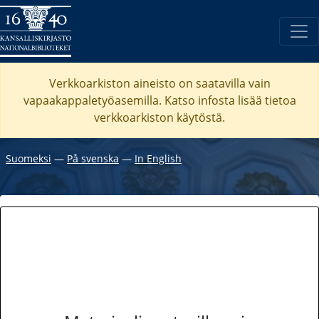
Verkkoarkiston aineisto on saatavilla vain
vapaakappaletyöasemilla. Katso
infosta
lisää tietoa
verkkoarkiston käytöstä.
Suomeksi
―
På svenska
―
In English