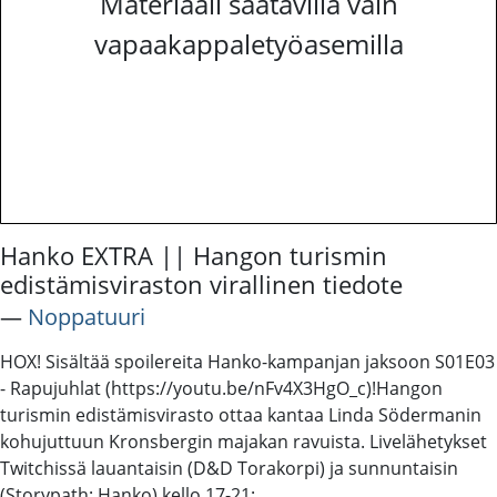
Materiaali saatavilla vain
vapaakappaletyöasemilla
Hanko EXTRA || Hangon turismin
edistämisviraston virallinen tiedote
―
Noppatuuri
HOX! Sisältää spoilereita Hanko-kampanjan jaksoon S01E03
- Rapujuhlat (https://youtu.be/nFv4X3HgO_c)!​ Hangon
turismin edistämisvirasto ottaa kantaa Linda Södermanin
kohujuttuun Kronsbergin majakan ravuista. Livelähetykset
Twitchissä lauantaisin (D&D Torakorpi) ja sunnuntaisin
(Storypath: Hanko) kello 17-21: