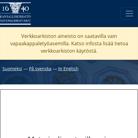
Verkkoarkiston aineisto on saatavilla vain
vapaakappaletyöasemilla. Katso
infosta
lisää tietoa
verkkoarkiston käytöstä.
Suomeksi
―
På svenska
―
In English