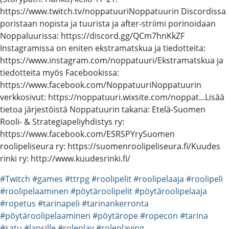
https://www.twitch.tv/noppatuuri​ Noppatuurin Discordissa
poristaan nopista ja tuurista ja after-striimi porinoidaan
Noppaluurissa: https://discord.gg/QCm7hnKkZF​
Instagramissa on eniten ekstramatskua ja tiedotteita:
https://www.instagram.com/noppatuuri/​ Ekstramatskua ja
tiedotteita myös Facebookissa:
https://www.facebook.com/Noppatuuri​ Noppatuurin
verkkosivut: https://noppatuuri.wixsite.com/noppat...​ Lisää
tietoa järjestöistä Noppatuurin takana: Etelä-Suomen
Rooli- & Strategiapeliyhdistys ry:
https://www.facebook.com/ESRSPYry​ Suomen
roolipeliseura ry: https://suomenroolipeliseura.fi/​ Kuudes
rinki ry: http://www.kuudesrinki.fi/
#Twitch
#games
#ttrpg
#roolipelit
#roolipelaaja
#roolipeli
#roolipelaaminen
#pöytäroolipelit
#pöytäroolipelaaja
#ropetus
#tarinapeli
#tarinankerronta
#pöytäroolipelaaminen
#pöytärope
#ropecon
#tarina
#satu
#lapsille
#roleplay
#roleplaying