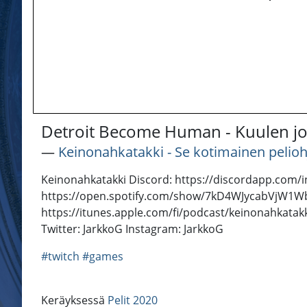
Detroit Become Human - Kuulen jo 
―
Keinonahkatakki - Se kotimainen pelioh
Keinonahkatakki Discord: https://discordapp.com/in
https://open.spotify.com/show/7kD4WJycabVjW1Wb
https://itunes.apple.com/fi/podcast/keinonahkatak
Twitter: JarkkoG Instagram: JarkkoG
#twitch
#games
Keräyksessä
Pelit 2020