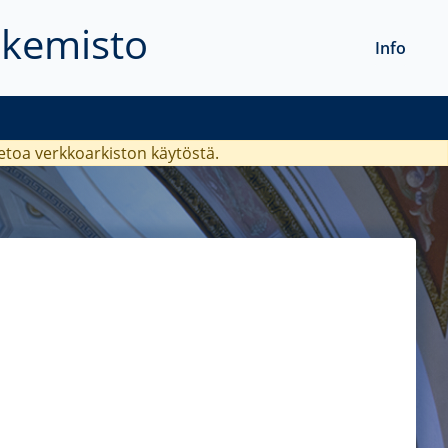
akemisto
Info
ietoa verkkoarkiston käytöstä.