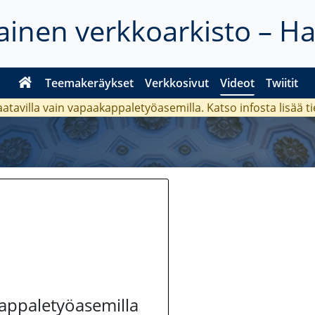
inen verkkoarkisto – H
Teemakeräykset
Verkkosivut
Videot
Twiitit
aatavilla vain vapaakappaletyöasemilla. Katso
infosta
lisää t
kappaletyöasemilla