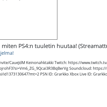
miten PS4:n tuuletin huutaa! (Streamatt
jelma!
vite/CaueJdM Keinonahktakki Twitch: https://www.twitch.tv/
jrohF3?si=Vm6_ZG_9Qcai3R3BqBerVg Soundcloud: https://s
ki/id1373130647?mt=2 PSN ID: Grarkko Xbox Live ID: Grark