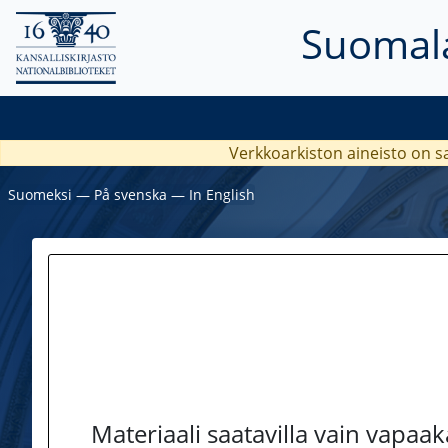
Suomala
Verkkoarkiston aineisto on s
Suomeksi
―
På svenska
―
In English
Materiaali saatavilla vain vapaa