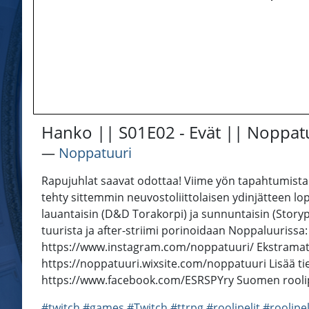
Hanko || S01E02 - Evät || Noppatuu
―
Noppatuuri
Rapujuhlat saavat odottaa! Viime yön tapahtumista
tehty sittemmin neuvostoliittolaisen ydinjätteen l
lauantaisin (D&D Torakorpi) ja sunnuntaisin (Story
tuurista ja after-striimi porinoidaan Noppaluuriss
https://www.instagram.com/noppatuuri/ Ekstramats
https://noppatuuri.wixsite.com/noppatuuri Lisää tie
https://www.facebook.com/ESRSPYry Suomen roolipeli
#twitch
#games
#Twitch
#ttrpg
#roolipelit
#roolipe