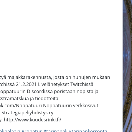
ättyä majakkarakennusta, josta on huhujen mukaan
chissä 21.2.2021 Livelähetykset Twitchissä
Noppatuurin Discordissa poristaan nopista ja
stramatskua ja tiedotteita:
ook.com/Noppatuuri Noppatuurin verkkosivut:
Strategiapeliyhdistys ry:
: http://www.kuudesrinki.fi/
lipelaaja
#ropetus
#tarinapeli
#tarinankerronta