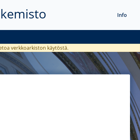
akemisto
Info
ietoa verkkoarkiston käytöstä.