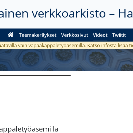
inen verkkoarkisto – H
Teemakeräykset
Verkkosivut
Videot
Twiitit
aatavilla vain vapaakappaletyöasemilla. Katso
infosta
lisää t
kappaletyöasemilla