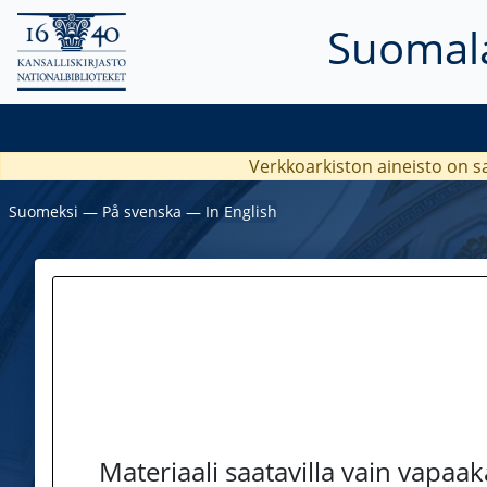
Suomala
Verkkoarkiston aineisto on s
Suomeksi
―
På svenska
―
In English
Materiaali saatavilla vain vapaa