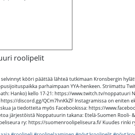
ri roolipelit
 selvinnyt kööri päättää lähteä tutkimaan Kronsbergin hyl
oppusijoituspaikka parhaimpaan YYA-henkeen. Striimattu Twit
path: Hanko) kello 17-21: https://www.twitch.tv/noppatuuri 
a: https://discord.gg/QCm7hnKkZF Instagramissa on eniten ek
kua ja tiedotteita myös Facebookissa: https://www.faceb
toa järjestöistä Noppatuurin takana: Etelä-Suomen Rooli- & 
seura ry: https://suomenroolipeliseura.fi/ Kuudes rinki ry
laaja
#roolipeli
#roolipelaaminen
#pöytäroolipelit
#pöytäroo