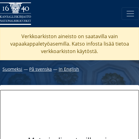
Verkkoarkiston aineisto on saatavilla vain
vapaakappaletyöasemilla. Katso
infosta
lisää tietoa
verkkoarkiston käytöstä.
Suomeksi
―
På svenska
―
In English