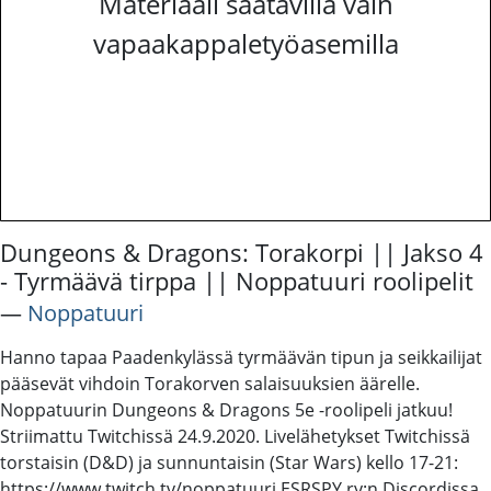
Materiaali saatavilla vain
vapaakappaletyöasemilla
Dungeons & Dragons: Torakorpi || Jakso 4
- Tyrmäävä tirppa || Noppatuuri roolipelit
―
Noppatuuri
Hanno tapaa Paadenkylässä tyrmäävän tipun ja seikkailijat
pääsevät vihdoin Torakorven salaisuuksien äärelle.
Noppatuurin Dungeons & Dragons 5e -roolipeli jatkuu!
Striimattu Twitchissä 24.9.2020. Livelähetykset Twitchissä
torstaisin (D&D) ja sunnuntaisin (Star Wars) kello 17-21:
https://www.twitch.tv/noppatuuri ESRSPY ry:n Discordissa