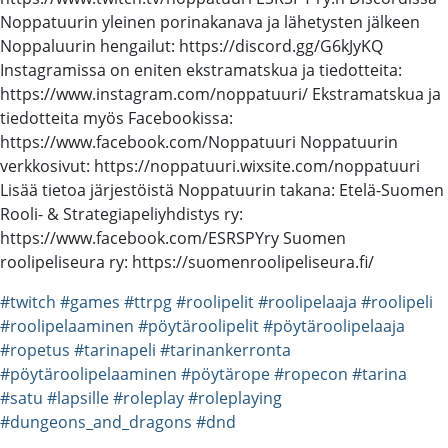
Noppatuurin yleinen porinakanava ja lähetysten jälkeen
Noppaluurin hengailut: https://discord.gg/G6kJyKQ
Instagramissa on eniten ekstramatskua ja tiedotteita:
https://www.instagram.com/noppatuuri/ Ekstramatskua ja
tiedotteita myös Facebookissa:
https://www.facebook.com/Noppatuuri Noppatuurin
verkkosivut: https://noppatuuri.wixsite.com/noppatuuri
Lisää tietoa järjestöistä Noppatuurin takana: Etelä-Suomen
Rooli- & Strategiapeliyhdistys ry:
https://www.facebook.com/ESRSPYry Suomen
roolipeliseura ry: https://suomenroolipeliseura.fi/
#twitch
#games
#ttrpg
#roolipelit
#roolipelaaja
#roolipeli
#roolipelaaminen
#pöytäroolipelit
#pöytäroolipelaaja
#ropetus
#tarinapeli
#tarinankerronta
#pöytäroolipelaaminen
#pöytärope
#ropecon
#tarina
#satu
#lapsille
#roleplay
#roleplaying
#dungeons_and_dragons
#dnd