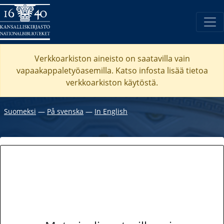
Verkkoarkiston aineisto on saatavilla vain
vapaakappaletyöasemilla. Katso
infosta
lisää tietoa
verkkoarkiston käytöstä.
Suomeksi
―
På svenska
―
In English