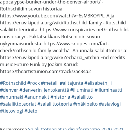
apocalypse-bunker-under-the-denver-airport/ -
Rothschildin suvun historiaa:
https://www.youtube.com/watch?v=6sM3KOYPL_A ja
https://en.wikipedia.org/wiki/Rothschild_family - Rotschild
salaliittoteorioita: https://www.conspiracies.net/rothschild-
conspiracy/ - Faktatsekkaus Rotschildin suvun
nykyomaisuudesta: https://www.snopes.com/fact-
check/rothschild-family-wealth/ - Anunnaki-salaliittoteoria:
https://en.wikipedia.org/wiki/Zecharia_Sitchin End credits
music Future Funk by Joakim Karud:
https://theartistunion.com/tracks/ac84a2
#Rothschild
#rock
#metalli
#alitajunta
#elisabeth_ii
#denver
#denverin_lentokenttä
#illuminati
#illuminaatti
#anunnaki
#anunnakit
#historia
#salaliitto
#salaliittoteoriat
#salaliittoteoria
#mäkipelto
#asiavlogi
#tietovlogi
#tieto
Keräyksessä
Salaliittoteoriat ja disinformaatio 2020-2021