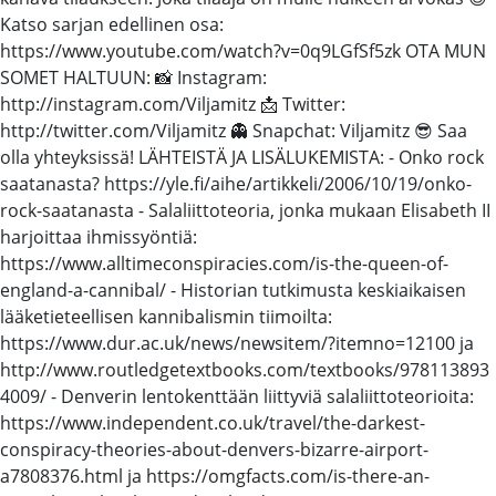
Katso sarjan edellinen osa:
https://www.youtube.com/watch?v=0q9LGfSf5zk OTA MUN
SOMET HALTUUN: 📸 Instagram:
http://instagram.com/Viljamitz 📩 Twitter:
http://twitter.com/Viljamitz 👻 Snapchat: Viljamitz 😎 Saa
olla yhteyksissä! LÄHTEISTÄ JA LISÄLUKEMISTA: - Onko rock
saatanasta? https://yle.fi/aihe/artikkeli/2006/10/19/onko-
rock-saatanasta - Salaliittoteoria, jonka mukaan Elisabeth II
harjoittaa ihmissyöntiä:
https://www.alltimeconspiracies.com/is-the-queen-of-
england-a-cannibal/ - Historian tutkimusta keskiaikaisen
lääketieteellisen kannibalismin tiimoilta:
https://www.dur.ac.uk/news/newsitem/?itemno=12100 ja
http://www.routledgetextbooks.com/textbooks/978113893
4009/ - Denverin lentokenttään liittyviä salaliittoteorioita:
https://www.independent.co.uk/travel/the-darkest-
conspiracy-theories-about-denvers-bizarre-airport-
a7808376.html ja https://omgfacts.com/is-there-an-