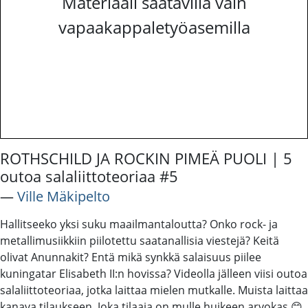
Materiaali saatavilla vain
vapaakappaletyöasemilla
ROTHSCHILD JA ROCKIN PIMEÄ PUOLI | 5
outoa salaliittoteoriaa #5
―
Ville Mäkipelto
Hallitseeko yksi suku maailmantaloutta? Onko rock- ja
metallimusiikkiin piilotettu saatanallisia viestejä? Keitä
olivat Anunnakit? Entä mikä synkkä salaisuus piilee
kuningatar Elisabeth II:n hovissa? Videolla jälleen viisi outoa
salaliittoteoriaa, jotka laittaa mielen mutkalle. Muista laittaa
kanava tilaukseen. Joka tilaaja on mulle huikeen arvokas 😊