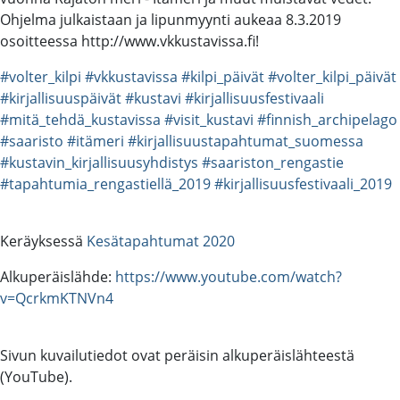
Ohjelma julkaistaan ja lipunmyynti aukeaa 8.3.2019
osoitteessa http://www.vkkustavissa.fi!
#volter_kilpi
#vkkustavissa
#kilpi_päivät
#volter_kilpi_päivät
#kirjallisuuspäivät
#kustavi
#kirjallisuusfestivaali
#mitä_tehdä_kustavissa
#visit_kustavi
#finnish_archipelago
#saaristo
#itämeri
#kirjallisuustapahtumat_suomessa
#kustavin_kirjallisuusyhdistys
#saariston_rengastie
#tapahtumia_rengastiellä_2019
#kirjallisuusfestivaali_2019
Keräyksessä
Kesätapahtumat 2020
Alkuperäislähde:
https://www.youtube.com/watch?
v=QcrkmKTNVn4
Sivun kuvailutiedot ovat peräisin alkuperäislähteestä
(YouTube).