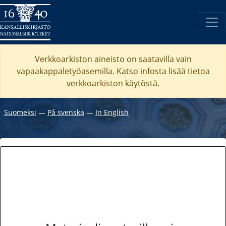
Verkkoarkiston aineisto on saatavilla vain
vapaakappaletyöasemilla. Katso
infosta
lisää tietoa
verkkoarkiston käytöstä.
Suomeksi
―
På svenska
―
In English