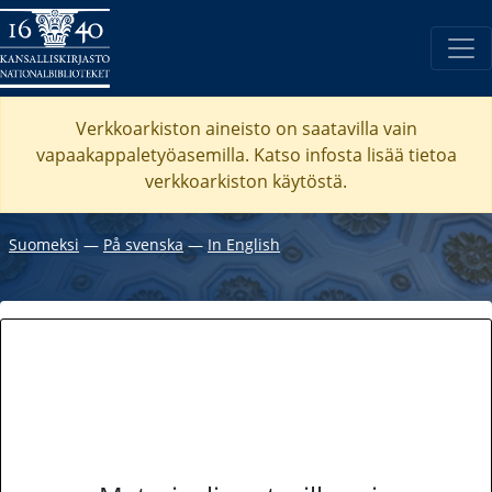
Verkkoarkiston aineisto on saatavilla vain
vapaakappaletyöasemilla. Katso
infosta
lisää tietoa
verkkoarkiston käytöstä.
Suomeksi
―
På svenska
―
In English