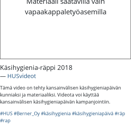
Materiaali saatavilla vain
vapaakappaletyöasemilla
Käsihygienia-räppi 2018
―
HUSvideot
Tämä video on tehty kansainvälisen käsihygieniapäivän
kunniaksi ja materiaaliksi. Videota voi käyttää
kansainvälisen käsihygieniapäivän kampanjointiin.
#HUS
#Berner_Oy
#käsihygienia
#käsihygieniapäivä
#räp
#rap